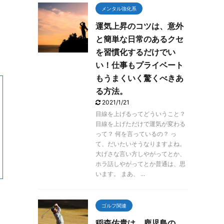
メンタル強化系
運気上昇のコツは、意外
と簡単な日常のあるクセ
を習慣化するだけでい
い！仕事もプライベート
もうまくいく驚くべきあ
る方法。
2021/1/21
目線を上げるってどういうこと？
目線を上げただけで運気が変わる
って？ 何を言っているの？ っ
て、だいたいそうなりますよね。
大げさな言い方しやがってとか、
ホラ話しやがってとか普通は、思
います。 まあ、 ...
ゴルフ関連
稲森佑貴は、鹿児島の