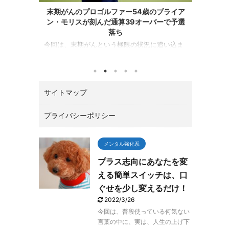
4歳のブライア
松山英樹がZOZOチャンピオンシップで優
オーバーで予選
勝！！最後は、イーグルで締めた！
目次 ZOZOチャンピオンシップは、松山選手が
優勝！ マスターズチャンピオンの松山英樹がア
状況に追い込ま
メリカPGAツアーの一環として千葉県習志野市
行動すること、
の習志野ＣＣで開催されたZOZOチャンピオン
切さを教えてく
シップ（10／21～24）でトータル１５アンダー
GDOニュース
で優勝しました。 優勝賞金は、なんと２億３０
ースが掲載されて
サイトマップ
０万円。日本ツアーと較べてひとケタ違いま
たします。 ゴ
す。 最後の１８番ロングホールでは、２オンで
ー（バミューダ
ワンパットのイーグルで締める圧巻の終わり方
ポンサー推薦枠
プライバシーポリシー
でガッツポーズ。 いやあカッコよすぎて「やっ
モリスが初日８
たー！！」と思わずTVに向って叫んでしまいま
トツ最下位で予
した。 今回は、肝心なとこ ...
見れば当然の結
メンタル強化系
プラス志向にあなたを変
える簡単スイッチは、口
ぐせを少し変えるだけ！
2022/3/26
今回は、普段使っている何気ない
言葉の中に、実は、人生の上げ下