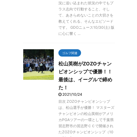
況に追い込まれた状況の中でもプ
ラス志向で行動すること、そし
て、あきらめないことの大切さを
教えてくれる、そんなエピソード
です。 GDOニュース10/30(土) 版
に心に響く ...
ゴルフ関連
松山英樹がZOZOチャン
ピオンシップで優勝！！
最後は、イーグルで締め
た！
2021/10/24
目次 ZOZOチャンピオンシップ
は、松山選手が優勝！ マスターズ
チャンピオンの松山英樹がアメリ
カPGAツアーの一環として千葉県
習志野市の習志野ＣＣで開催され
たZOZOチャンピオンシップ（10