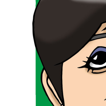
お金が貯まらない人の玄関先でよくみかける
稲森佑貴
もの！ 一億円貯まる人の玄関先には、絶対
に置かないものがある！？
フォトギャラリ
今回は、
こんにちは、中年ブロガーのにしじゅんです。
えば稲森
今回のテーマは、「お金が貯まらない人の玄関
続フェア
先でよくみかけるもの！ 一億円貯まる人の玄関
ます。 
先には、絶対に置かないものがある！？」 これ
実績もあ
は、PREJIDENT Onlineの記事として掲載された
２０２１
ファイナンシャルプランナー（以下ＦＰ）の藤
「ゴルフ
川太さんの言葉です。 藤川さんが家計診断した
リークラブ
２万人以上の膨大なユーザデータから導きだし
選手は、
た結論に大いなる共感をした次第です。 その藤
１年１２
川理論を前提に、僕自身が３０年間暮らす新興
すれば逆転の
（中興？）団地の３０００世帯の家々を眺めた
時に、あまりにも「まさ ...