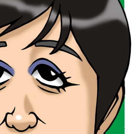
は、鹿児島の星？！日本一曲げない
末期がんのプロゴルファー5
男への期待！
ン・モリスが刻んだ通算39
落ち
ーGDO(golfdigest.co.jp)引用
ゴルフの話題。 日本一曲げない男とい
今回は、末期がんという極限の
佑貴選手です。 ２０１５年から５年連
れた状況の中でもプラス志向で
ウエイキープ率１位の偉業を続けてい
そして、あきらめないことの大
１８年と２０年の日本オープンを制した
れる、そんなエピソードです。 
り大試合に強い男の印象があります。
10/30(土) 版に心に響くニュ
年を締めくくる男子ツアーの最終戦
いましたのでその内容を紹介い
日本シリーズ」（東京よみうりカンツ
ルフ最高峰のアメリカPGAツア
）での最終結果は？ 目次 稲森佑貴
選手権２日目１０／２９）でス
最終戦８位に終わりました もし２０２
で出場した54歳のブライアン・
月の最終戦ゴルフ日本シリーズで優勝
９，２日目９２のスコアでダン
賞金 ...
選落ちしました。 まあスコアを
果で、「なんだコイ ...