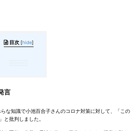
目次
[
hide
]
発言
ぺらな知識で小池百合子さんのコロナ対策に対して、「この
」と批判しました。