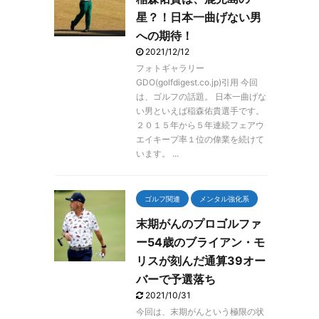
星？！日本一曲げない男
への期待！
2021/12/12
フォトギャラリー
GDO(golfdigest.co.jp)引用 今回
は、ゴルフの話題。 日本一曲げな
い男といえば稲森佑貴選手です。
２０１５年から５年連続フェアウ
エイキープ率１位の偉業を続けて
います。 ...
ゴルフ関連
メンタル強化系
末期がんのプロゴルファ
ー54歳のブライアン・モ
リスが刻んだ通算39オー
バーで予選落ち
2021/10/31
今回は、末期がんという極限の状