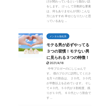
げが関わっているという面白い話
をします。 けっして宗教的な要素
は、何もありませんが(笑) こんな
方におすすめ 幸せになりたいと思
っているあな ...
メンタル強化系
モテる男が必ずやってる
３つの習慣！モテない男
に見られる３つの特徴！
2021/4/18
中年ブロガーのにしじゅんで
す。 僕のブログに訪問してくださ
る方々の割合は、 ２０代、３０代
が半数以上を占めています。 そし
て４０代、５０代が３割程度、残
りが１０代、 ６０代という割合で
す ...