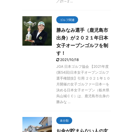
／21～2 ...
ゴルフ関連
勝みなみ選手（鹿児島市
出身）が２０２１年日本
女子オープンゴルフを制
す！
2021/10/18
JGA 日本ゴルフ協会 【2021年度
(第54回)日本女子オープンゴルフ
選手権競技】引用 ２０２１年１０
月開催の女子ゴルファー日本一を
決める日本女子オープン（栃木県
烏山城ＣＣ）は、鹿児島市出身の
勝みな ...
未分類
お金が貯まらない人の玄