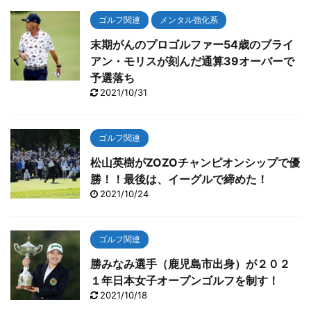
ゴルフ関連
メンタル強化系
末期がんのプロゴルファー54歳のブライ
アン・モリスが刻んだ通算39オーバーで
予選落ち
2021/10/31
ゴルフ関連
松山英樹がZOZOチャンピオンシップで優
勝！！最後は、イーグルで締めた！
2021/10/24
ゴルフ関連
勝みなみ選手（鹿児島市出身）が２０２
１年日本女子オープンゴルフを制す！
2021/10/18