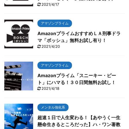
2021/4/17
アマゾンプライム
AmazonプライムおすすめＬＡ刑事ドラ
マ「ボッシュ」無料お試し有り！
2021/4/20
アマゾンプライム
Amazonプライム「スニーキー・ピー
ト」にハマる！３０日間無料お試し！
2021/4/18
メンタル強化系
超速１日で人生変わる！【あやうく一生
懸命生きるところだった】ハ・ワン著教