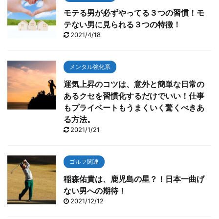
モテる男が必ずやってる３つの習慣！モ
テない男に見られる３つの特徴！
2021/4/18
メンタル強化系
運気上昇のコツは、意外と簡単な日常の
あるクセを習慣化するだけでいい！仕事
もプライベートもうまくいく驚くべきあ
る方法。
2021/1/21
ゴルフ関連
稲森佑貴は、鹿児島の星？！日本一曲げ
ない男への期待！
2021/12/12