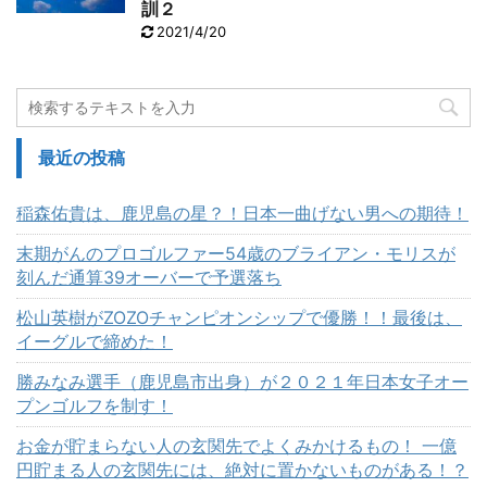
訓２
2021/4/20
最近の投稿
稲森佑貴は、鹿児島の星？！日本一曲げない男への期待！
末期がんのプロゴルファー54歳のブライアン・モリスが
刻んだ通算39オーバーで予選落ち
松山英樹がZOZOチャンピオンシップで優勝！！最後は、
イーグルで締めた！
勝みなみ選手（鹿児島市出身）が２０２１年日本女子オー
プンゴルフを制す！
お金が貯まらない人の玄関先でよくみかけるもの！ 一億
円貯まる人の玄関先には、絶対に置かないものがある！？