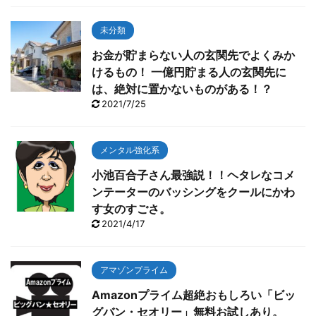
未分類
お金が貯まらない人の玄関先でよくみか
けるもの！ 一億円貯まる人の玄関先に
は、絶対に置かないものがある！？
2021/7/25
メンタル強化系
小池百合子さん最強説！！ヘタレなコメ
ンテーターのバッシングをクールにかわ
す女のすごさ。
2021/4/17
アマゾンプライム
Amazonプライム超絶おもしろい「ビッ
グバン・セオリー」無料お試しあり。