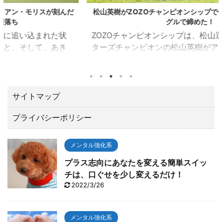
松山英樹がZOZOチャンピオンシップで優勝！！最後は、イー
グルで締めた！
ZOZOチャンピオンシップは、松山選手が優勝！ マス
ターズチャンピオンの松山英樹がアメリカPGAツアー
の一環として千葉県習志野市の習志野ＣＣで開催され
たZOZOチャンピオンシップ（10／21～24）でトータ
ル１５アンダーで優勝しました。 優勝賞金は、なんと
２億３００万円。日本ツアーと較べてひとケタ違いま
サイトマップ
す。 最後の１８番ロングホールでは、２オンでワンパ
プライバシーポリシー
ットのイーグルで締める圧巻の終わり方でガッツポー
ズ。 いやあカッコよすぎて「やったー！！」と思わず
TVに向って叫んでしまいました。 今回は、肝心なとこ
メンタル強化系
ろでテ ...
プラス志向にあなたを変える簡単スイッ
チは、口ぐせを少し変えるだけ！
2022/3/26
メンタル強化系