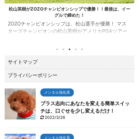
松山英樹がZOZOチャンピオンシップで優勝！！最後は、イー
グルで締めた！
ZOZOチャンピオンシップは、松山選手が優勝！ マス
ターズチャンピオンの松山英樹がアメリカPGAツアー
の一環として千葉県習志野市の習志野ＣＣで開催され
たZOZOチャンピオンシップ（10／21～24）でトータ
ル１５アンダーで優勝しました。 優勝賞金は、なんと
２億３００万円。日本ツアーと較べてひとケタ違いま
サイトマップ
す。 最後の１８番ロングホールでは、２オンでワンパ
プライバシーポリシー
ットのイーグルで締める圧巻の終わり方でガッツポー
ズ。 いやあカッコよすぎて「やったー！！」と思わず
TVに向って叫んでしまいました。 今回は、肝心なとこ
メンタル強化系
ろでテ ...
プラス志向にあなたを変える簡単スイッ
チは、口ぐせを少し変えるだけ！
2022/3/26
メンタル強化系