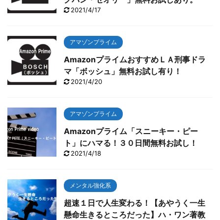
2021/4/17
アマゾンプライム
AmazonプライムおすすめＬＡ刑事ドラ
マ「ボッシュ」無料お試し有り！
2021/4/20
アマゾンプライム
Amazonプライム「スニーキー・ピー
ト」にハマる！３０日間無料お試し！
2021/4/18
メンタル強化系
超速１日で人生変わる！【あやうく一生
懸命生きるところだった】ハ・ワン著教