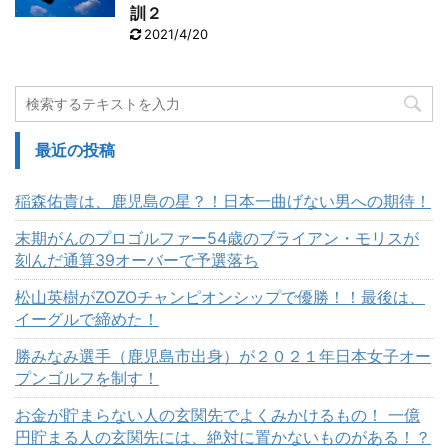
訓２
2021/4/20
最近の投稿
稲森佑貴は、鹿児島の星？！日本一曲げない男への期待！
末期がんのプロゴルファー54歳のブライアン・モリスが
刻んだ通算39オーバーで予選落ち
松山英樹がZOZOチャンピオンシップで優勝！！最後は、
イーグルで締めた！
勝みなみ選手（鹿児島市出身）が２０２１年日本女子オー
プンゴルフを制す！
お金が貯まらない人の玄関先でよくみかけるもの！ 一億
円貯まる人の玄関先には、絶対に置かないものがある！？