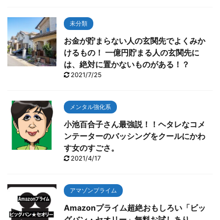
未分類
お金が貯まらない人の玄関先でよくみか
けるもの！ 一億円貯まる人の玄関先に
は、絶対に置かないものがある！？
2021/7/25
メンタル強化系
小池百合子さん最強説！！ヘタレなコメ
ンテーターのバッシングをクールにかわ
す女のすごさ。
2021/4/17
アマゾンプライム
Amazonプライム超絶おもしろい「ビッ
グバン・セオリー」無料お試しあり。