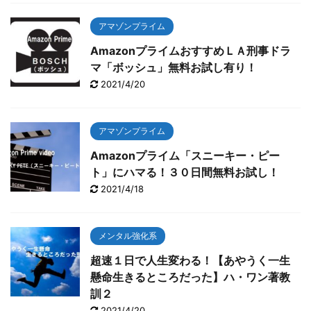
アマゾンプライム
AmazonプライムおすすめＬＡ刑事ドラ
マ「ボッシュ」無料お試し有り！
2021/4/20
アマゾンプライム
Amazonプライム「スニーキー・ピー
ト」にハマる！３０日間無料お試し！
2021/4/18
メンタル強化系
超速１日で人生変わる！【あやうく一生
懸命生きるところだった】ハ・ワン著教
訓２
2021/4/20