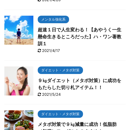
メンタル強化系
超速１日で人生変わる！【あやうく一生
懸命生きるところだった】ハ・ワン著教
訓１
2021/4/17
ダイエット・メタボ対策
９㎏ダイエット（メタボ対策）に成功を
もたらした切り札アイテム！！
2021/5/24
ダイエット・メタボ対策
メタボ対策で９㎏減量に成功！低脂肪