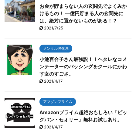
お金が貯まらない人の玄関先でよくみか
けるもの！ 一億円貯まる人の玄関先に
は、絶対に置かないものがある！？
2021/7/25
メンタル強化系
小池百合子さん最強説！！ヘタレなコメ
ンテーターのバッシングをクールにかわ
す女のすごさ。
2021/4/17
アマゾンプライム
Amazonプライム超絶おもしろい「ビッ
グバン・セオリー」無料お試しあり。
2021/4/17