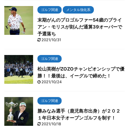
ゴルフ関連
メンタル強化系
末期がんのプロゴルファー54歳のブライ
アン・モリスが刻んだ通算39オーバーで
予選落ち
2021/10/31
ゴルフ関連
松山英樹がZOZOチャンピオンシップで優
勝！！最後は、イーグルで締めた！
2021/10/24
ゴルフ関連
勝みなみ選手（鹿児島市出身）が２０２
１年日本女子オープンゴルフを制す！
2021/10/18