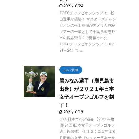
2021/10/24
ZOZOチャンピオンシップは、松
山選手が優勝！ マスターズチャン
ピオンの松山英樹がアメリカPGA
ツアーの一環として千葉県習志野
市の習志野ＣＣで開催された
ZOZOチャンピオンシップ（10／
21～24）で ...
ゴルフ関連
勝みなみ選手（鹿児島市
出身）が２０２１年日本
女子オープンゴルフを制
す！
2021/10/18
JGA 日本ゴルフ協会 【2021年度
(第54回)日本女子オープンゴルフ
選手権競技】引用 ２０２１年１０
月開催の女子ゴルファー日本一を