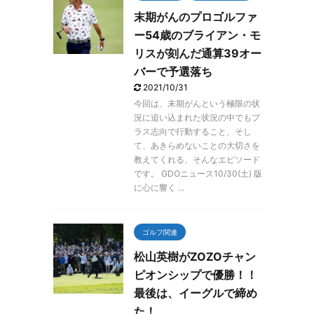
末期がんのプロゴルファ
ー54歳のブライアン・モ
リスが刻んだ通算39オー
バーで予選落ち
2021/10/31
今回は、末期がんという極限の状
況に追い込まれた状況の中でもプ
ラス志向で行動すること、そし
て、あきらめないことの大切さを
教えてくれる、そんなエピソード
です。 GDOニュース10/30(土) 版
に心に響く ...
ゴルフ関連
松山英樹がZOZOチャン
ピオンシップで優勝！！
最後は、イーグルで締め
た！