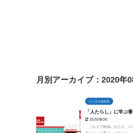
2021/7/25
お金が貯まらない人の玄関先でよくみかける
稲森佑貴は、鹿
もの！ 一億円貯まる人の玄関先には、絶対
に置かないものがある！？
フォトギャラリーGDO
今回は、ゴルフ
こんにちは、中年ブロガーのにしじゅんです。
月別アーカイブ：2020年0
えば稲森佑貴選
今回のテーマは、「お金が貯まらない人の玄関
続フェアウエイ
先でよくみかけるもの！ 一億円貯まる人の玄関
ます。 １８年
先には、絶対に置かないものがある！？」 これ
実績もあり大試
は、PREJIDENT Onlineの記事として掲載された
２０２１年を締
ファイナンシャルプランナー（以下ＦＰ）の藤
メンタル強化系
「ゴルフ日本シ
川太さんの言葉です。 藤川さんが家計診断した
「人たらし」に学ぶ番
リークラブ）で
２万人以上の膨大なユーザデータから導きだし
は、最終戦８位
た結論に大いなる共感をした次第です。 その藤
2020/8/30
１２月の最終戦
川理論を前提に、僕自身が３０年間暮らす新興
これまで職場における「人た
ば逆転の賞金王の芽
（中興？）団地の３０００世帯の家々を眺めた
たらし」に学ぶ。パート１． も