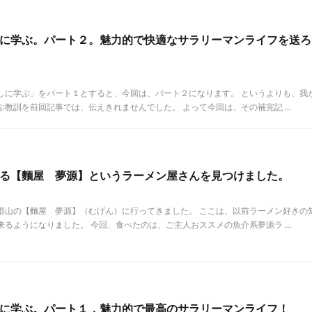
に学ぶ。パート２。魅力的で快適なサラリーマンライフを送ろ
しに学ぶ」をパート１とすると、今回は、パート２になります。 というよりも、我
教訓を前回記事では、伝えきれませんでした。 よって今回は、その補完記 ...
る【麵屋 夢源】というラーメン屋さんを見つけました。
郡山の【麵屋 夢源】（むげん）に行ってきました。 ここは、以前ラーメン好きの
るようになりました。 今回、食べたのは、ご主人おススメの魚介系夢源ラ ...
に学ぶ。パート１．魅力的で最高のサラリーマンライフ！