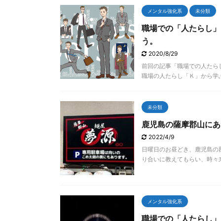
メンタル強化系
未分類
職場での「人たらし」
う。
2020/8/29
前回の記事「職場での人たら
職場の人たらし「Ｋ」から学ぶ
未分類
鹿児島の薩摩郡山にあ
2022/4/9
日曜日のお昼どき、鹿児島の
り合いに教えてもらい、時々来
メンタル強化系
職場での「人たらし」