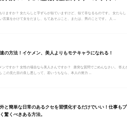
ありますか？ 女たらしと字ずらが似ていますけど、似て非なるものです。 女たらし
い言葉をかけて女をだまし、もてあそぶこと、または、男のことです。 人 ...
速の方法！イケメン、美人よりもモテキャラになれる！
メンですか？ 女性の場合なら美人さんですか？ 唐突な質問でごめんなさい。 答え
 この見た目の良し悪しって、若いうちなら、本人の努力 ...
外と簡単な日常のあるクセを習慣化するだけでいい！仕事もプ
く驚くべきある方法。