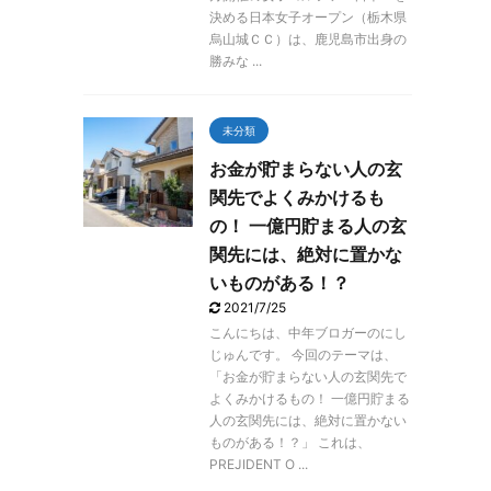
決める日本女子オープン（栃木県
烏山城ＣＣ）は、鹿児島市出身の
勝みな ...
未分類
お金が貯まらない人の玄
関先でよくみかけるも
の！ 一億円貯まる人の玄
関先には、絶対に置かな
いものがある！？
2021/7/25
こんにちは、中年ブロガーのにし
じゅんです。 今回のテーマは、
「お金が貯まらない人の玄関先で
よくみかけるもの！ 一億円貯まる
人の玄関先には、絶対に置かない
ものがある！？」 これは、
PREJIDENT O ...