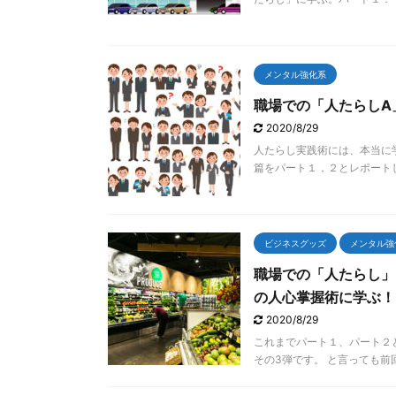
時に、あまりにも「まさ ...
メンタル強化系
職場での「人たらしA
2020/8/29
人たらし実践術には、本当に
篇をパート１，２とレポートし
ビジネスグッズ
メンタル強
職場での「人たらし」
の人心掌握術に学ぶ！
2020/8/29
これまでパート１、パート２
その3弾です。 と言っても前