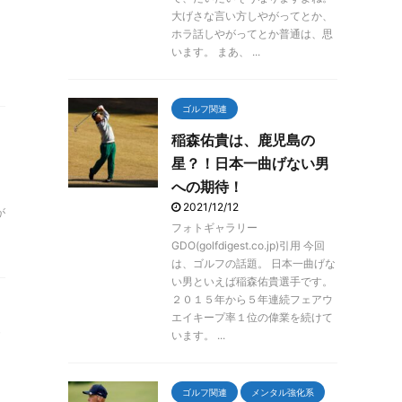
大げさな言い方しやがってとか、
ホラ話しやがってとか普通は、思
います。 まあ、 ...
ゴルフ関連
稲森佑貴は、鹿児島の
星？！日本一曲げない男
への期待！
2021/12/12
が
フォトギャラリー
GDO(golfdigest.co.jp)引用 今回
は、ゴルフの話題。 日本一曲げな
い男といえば稲森佑貴選手です。
２０１５年から５年連続フェアウ
エイキープ率１位の偉業を続けて
います。 ...
ゴルフ関連
メンタル強化系