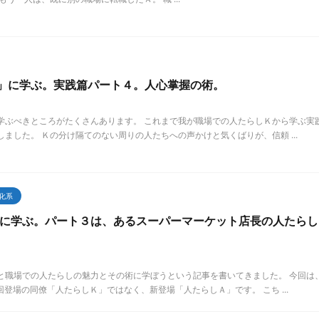
果で、「なんだコイ ...
」に学ぶ。実践篇パート４。人心掌握の術。
学ぶべきところがたくさんあります。 これまで我が職場での人たらしＫから学ぶ実
ました。 Ｋの分け隔てのない周りの人たちへの声かけと気くばりが、信頼 ...
化系
に学ぶ。パート３は、あるスーパーマーケット店長の人たらし
と職場での人たらしの魅力とその術に学ぼうという記事を書いてきました。 今回は
回登場の同僚「人たらしＫ」ではなく、新登場「人たらしＡ」です。 こち ...