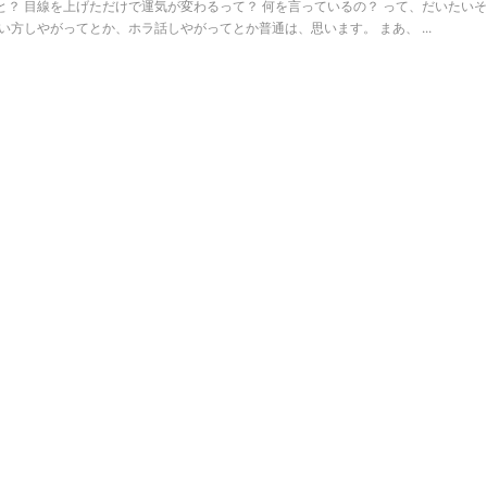
？ 目線を上げただけで運気が変わるって？ 何を言っているの？ って、だいたいそ
い方しやがってとか、ホラ話しやがってとか普通は、思います。 まあ、 ...