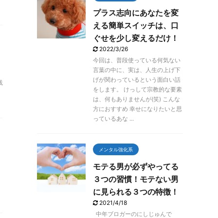
プラス志向にあなたを変
える簡単スイッチは、口
ぐせを少し変えるだけ！
2022/3/26
今回は、普段使っている何気ない
言葉の中に、実は、人生の上げ下
げが関わっているという面白い話
践
をします。 けっして宗教的な要素
は、何もありませんが(笑) こんな
方におすすめ 幸せになりたいと思
っているあな ...
メンタル強化系
モテる男が必ずやってる
３つの習慣！モテない男
、
に見られる３つの特徴！
2021/4/18
中年ブロガーのにしじゅんで