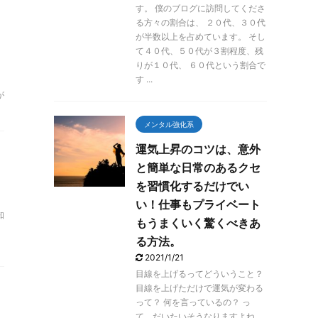
す。 僕のブログに訪問してくださ
る方々の割合は、 ２０代、３０代
が半数以上を占めています。 そし
て４０代、５０代が３割程度、残
りが１０代、 ６０代という割合で
す ...
が
メンタル強化系
運気上昇のコツは、意外
と簡単な日常のあるクセ
を習慣化するだけでい
い！仕事もプライベート
知
もうまくいく驚くべきあ
る方法。
2021/1/21
目線を上げるってどういうこと？
目線を上げただけで運気が変わる
って？ 何を言っているの？ っ
て、だいたいそうなりますよね。