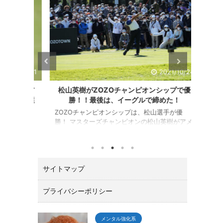
21/10/31
2021/10/24
ブライア
松山英樹がZOZOチャンピオンシップで優
勝みな
ーで予選
勝！！最後は、イーグルで締めた！
ZOZOチャンピオンシップは、松山選手が優
JGA 
勝！ マスターズチャンピオンの松山英樹がアメ
女子オ
追い込ま
リカPGAツアーの一環として千葉県習志野市の
年１０
ること、
習志野ＣＣで開催されたZOZOチャンピオンシ
日本女
教えてく
ップ（10／21～24）でトータル１５アンダーで
児島市
ニュース
優勝しました。 優勝賞金は、なんと２億３００
２位に
載されて
サイトマップ
万円。日本ツアーと較べてひとケタ違います。
ぶっち
す。 ゴ
最後の１８番ロングホールでは、２オンでワン
ので彼
ミューダ
パットのイーグルで締める圧巻の終わり方でガ
すがに
ー推薦枠
プライバシーポリシー
ッツポーズ。 いやあカッコよすぎて「やった
追記 
が初日８
ー！！」と思わずTVに向って叫んでしまいまし
ィスは
下位で予
た。 今回は、肝心なところでテ ...
フで古江
当然の結
メンタル強化系