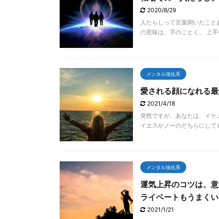
2020/8/29
人たらしって言葉聞いたこと
の意味は、字のごとく、 上手
メンタル強化系
愛される顔になれる最
2021/4/18
突然ですが、あなたは、イケ
イエスかノーのどちらにしても
メンタル強化系
運気上昇のコツは、意
ライベートもうまくい
2021/1/21