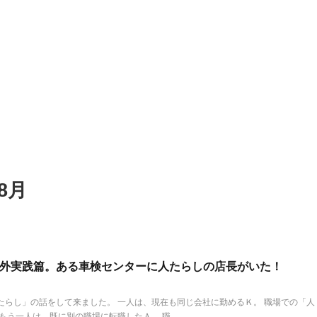
2021/12/12
20
児島の星？！日本一曲げない
末期がんのプロゴルファー54歳の
男への期待！
ン・モリスが刻んだ通算39オーバ
落ち
(golfdigest.co.jp)引用
の話題。 日本一曲げない男とい
今回は、末期がんという極限の状況に
8月
手です。 ２０１５年から５年連
れた状況の中でもプラス志向で行動す
キープ率１位の偉業を続けてい
そして、あきらめないことの大切さを
と２０年の日本オープンを制した
れる、そんなエピソードです。 GDO
合に強い男の印象があります。
10/30(土) 版に心に響くニュースが掲
めくくる男子ツアーの最終戦
いましたのでその内容を紹介いたしま
リーズ」（東京よみうりカンツ
ルフ最高峰のアメリカPGAツアー（バ
外実践篇。ある車検センターに人たらしの店長がいた！
の最終結果は？ 稲森佑貴選手
選手権２日目１０／２９）でスポンサ
に終わりました もし２０２１年
で出場した54歳のブライアン・モリス
ゴルフ日本シリーズで優勝すれ
９，２日目９２のスコアでダントツ最
らし」の話をして来ました。 一人は、現在も同じ会社に勤めるＫ。 職場での「人
 ...
選落ちしました。 まあスコアを見れば
う一人は、既に別の職場に転職したＡ。 職 ...