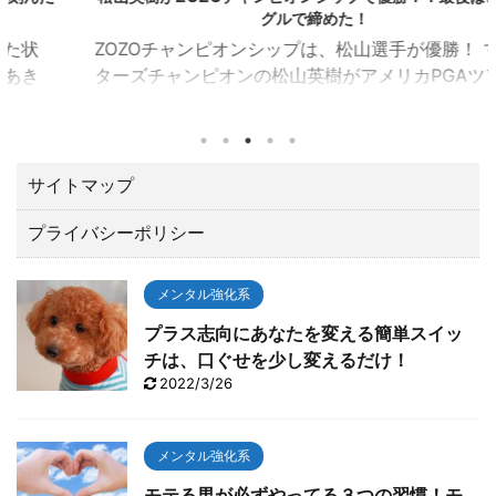
グルで締めた！
ZOZOチャンピオンシップは、松山選手が優勝！ マス
ターズチャンピオンの松山英樹がアメリカPGAツアー
の一環として千葉県習志野市の習志野ＣＣで開催され
たZOZOチャンピオンシップ（10／21～24）でトータ
ル１５アンダーで優勝しました。 優勝賞金は、なんと
２億３００万円。日本ツアーと較べてひとケタ違いま
サイトマップ
す。 最後の１８番ロングホールでは、２オンでワンパ
プライバシーポリシー
ットのイーグルで締める圧巻の終わり方でガッツポー
ズ。 いやあカッコよすぎて「やったー！！」と思わず
TVに向って叫んでしまいました。 今回は、肝心なとこ
メンタル強化系
ろでテ ...
プラス志向にあなたを変える簡単スイッ
チは、口ぐせを少し変えるだけ！
2022/3/26
メンタル強化系
モテる男が必ずやってる３つの習慣！モ