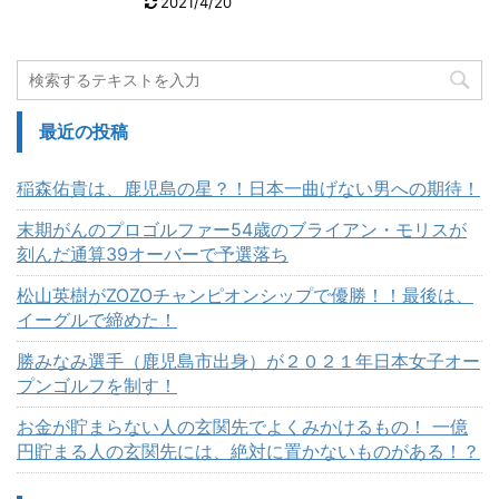
2021/4/20
最近の投稿
稲森佑貴は、鹿児島の星？！日本一曲げない男への期待！
末期がんのプロゴルファー54歳のブライアン・モリスが
刻んだ通算39オーバーで予選落ち
松山英樹がZOZOチャンピオンシップで優勝！！最後は、
イーグルで締めた！
勝みなみ選手（鹿児島市出身）が２０２１年日本女子オー
プンゴルフを制す！
お金が貯まらない人の玄関先でよくみかけるもの！ 一億
円貯まる人の玄関先には、絶対に置かないものがある！？