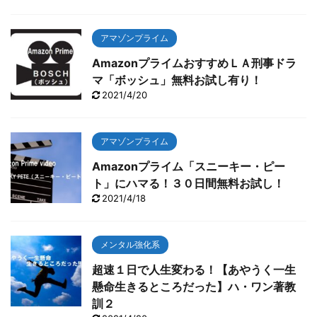
アマゾンプライム
AmazonプライムおすすめＬＡ刑事ドラ
マ「ボッシュ」無料お試し有り！
2021/4/20
アマゾンプライム
Amazonプライム「スニーキー・ピー
ト」にハマる！３０日間無料お試し！
2021/4/18
メンタル強化系
超速１日で人生変わる！【あやうく一生
懸命生きるところだった】ハ・ワン著教
訓２