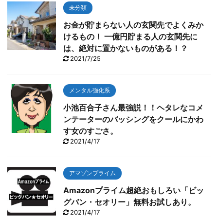
未分類
お金が貯まらない人の玄関先でよくみか
けるもの！ 一億円貯まる人の玄関先に
は、絶対に置かないものがある！？
2021/7/25
メンタル強化系
小池百合子さん最強説！！ヘタレなコメ
ンテーターのバッシングをクールにかわ
す女のすごさ。
2021/4/17
アマゾンプライム
Amazonプライム超絶おもしろい「ビッ
グバン・セオリー」無料お試しあり。
2021/4/17