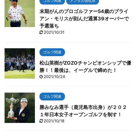
ゴルフ関連
メンタル強化系
末期がんのプロゴルファー54歳のブライ
アン・モリスが刻んだ通算39オーバーで
予選落ち
2021/10/31
ゴルフ関連
松山英樹がZOZOチャンピオンシップで優
勝！！最後は、イーグルで締めた！
2021/10/24
ゴルフ関連
勝みなみ選手（鹿児島市出身）が２０２
１年日本女子オープンゴルフを制す！
2021/10/18