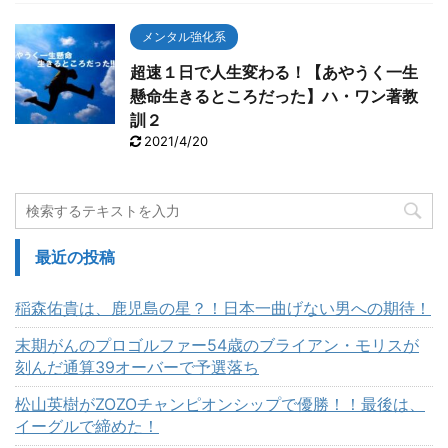
メンタル強化系
超速１日で人生変わる！【あやうく一生
懸命生きるところだった】ハ・ワン著教
訓２
2021/4/20
最近の投稿
稲森佑貴は、鹿児島の星？！日本一曲げない男への期待！
末期がんのプロゴルファー54歳のブライアン・モリスが
刻んだ通算39オーバーで予選落ち
松山英樹がZOZOチャンピオンシップで優勝！！最後は、
イーグルで締めた！