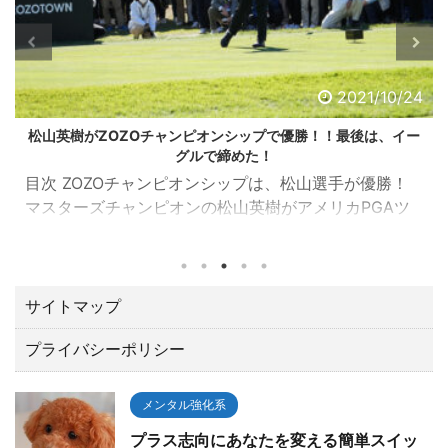
2021/10/24
松山英樹がZOZOチャンピオンシップで優勝！！最後は、イー
グルで締めた！
目次 ZOZOチャンピオンシップは、松山選手が優勝！
マスターズチャンピオンの松山英樹がアメリカPGAツ
アーの一環として千葉県習志野市の習志野ＣＣで開催
されたZOZOチャンピオンシップ（10／21～24）でト
ータル１５アンダーで優勝しました。 優勝賞金は、な
んと２億３００万円。日本ツアーと較べてひとケタ違
サイトマップ
います。 最後の１８番ロングホールでは、２オンでワ
プライバシーポリシー
ンパットのイーグルで締める圧巻の終わり方でガッツ
ポーズ。 いやあカッコよすぎて「やったー！！」と思
わずTVに向って叫んでしまいました。 今回は、肝心な
メンタル強化系
とこ ...
プラス志向にあなたを変える簡単スイッ