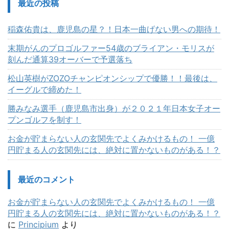
最近の投稿
稲森佑貴は、鹿児島の星？！日本一曲げない男への期待！
末期がんのプロゴルファー54歳のブライアン・モリスが
刻んだ通算39オーバーで予選落ち
松山英樹がZOZOチャンピオンシップで優勝！！最後は、
イーグルで締めた！
勝みなみ選手（鹿児島市出身）が２０２１年日本女子オー
プンゴルフを制す！
お金が貯まらない人の玄関先でよくみかけるもの！ 一億
円貯まる人の玄関先には、絶対に置かないものがある！？
最近のコメント
お金が貯まらない人の玄関先でよくみかけるもの！ 一億
円貯まる人の玄関先には、絶対に置かないものがある！？
に
Principium
より