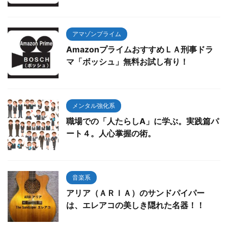
アマゾンプライム
AmazonプライムおすすめＬＡ刑事ドラ
マ「ボッシュ」無料お試し有り！
メンタル強化系
職場での「人たらしA」に学ぶ。実践篇パ
ート４。人心掌握の術。
音楽系
アリア（ＡＲＩＡ）のサンドパイパー
は、エレアコの美しき隠れた名器！！