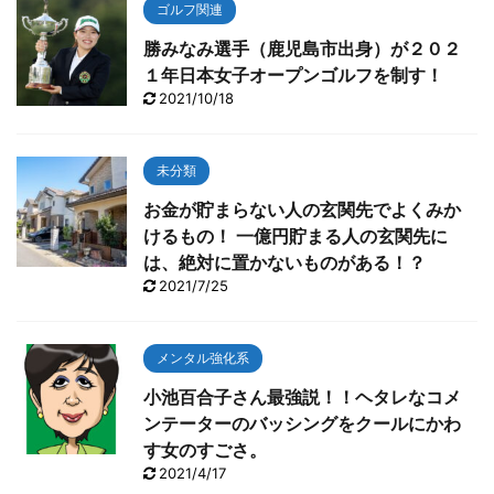
ゴルフ関連
勝みなみ選手（鹿児島市出身）が２０２
１年日本女子オープンゴルフを制す！
2021/10/18
未分類
お金が貯まらない人の玄関先でよくみか
けるもの！ 一億円貯まる人の玄関先に
は、絶対に置かないものがある！？
2021/7/25
メンタル強化系
小池百合子さん最強説！！ヘタレなコメ
ンテーターのバッシングをクールにかわ
す女のすごさ。
2021/4/17