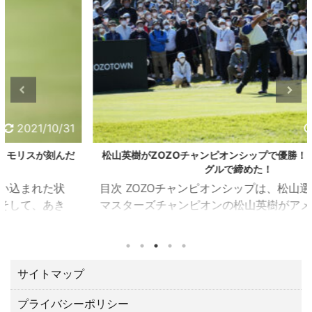
2021/10/24
松山英樹がZOZOチャンピオンシップで優勝！！最後は、イー
グルで締めた！
目次 ZOZOチャンピオンシップは、松山選手が優勝！
マスターズチャンピオンの松山英樹がアメリカPGAツ
アーの一環として千葉県習志野市の習志野ＣＣで開催
されたZOZOチャンピオンシップ（10／21～24）でト
ータル１５アンダーで優勝しました。 優勝賞金は、な
んと２億３００万円。日本ツアーと較べてひとケタ違
サイトマップ
います。 最後の１８番ロングホールでは、２オンでワ
プライバシーポリシー
ンパットのイーグルで締める圧巻の終わり方でガッツ