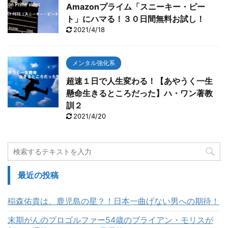
Amazonプライム「スニーキー・ピー
ト」にハマる！３０日間無料お試し！
2021/4/18
メンタル強化系
超速１日で人生変わる！【あやうく一生
懸命生きるところだった】ハ・ワン著教
訓２
2021/4/20
最近の投稿
稲森佑貴は、鹿児島の星？！日本一曲げない男への期待！
末期がんのプロゴルファー54歳のブライアン・モリスが