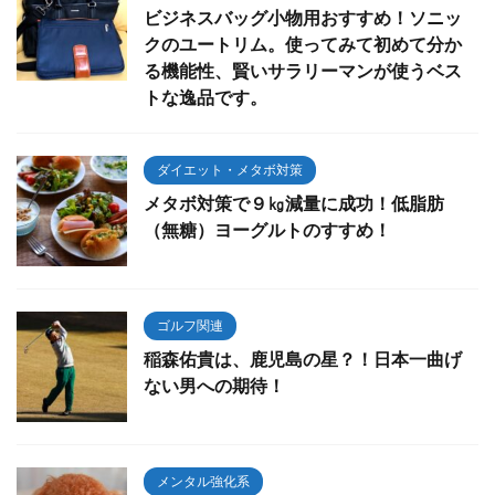
ビジネスバッグ小物用おすすめ！ソニッ
クのユートリム。使ってみて初めて分か
る機能性、賢いサラリーマンが使うベス
トな逸品です。
ダイエット・メタボ対策
メタボ対策で９㎏減量に成功！低脂肪
（無糖）ヨーグルトのすすめ！
ゴルフ関連
稲森佑貴は、鹿児島の星？！日本一曲げ
ない男への期待！
メンタル強化系