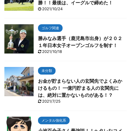
勝！！最後は、イーグルで締めた！
2021/10/24
ゴルフ関連
勝みなみ選手（鹿児島市出身）が２０２
１年日本女子オープンゴルフを制す！
2021/10/18
未分類
お金が貯まらない人の玄関先でよくみか
けるもの！ 一億円貯まる人の玄関先に
は、絶対に置かないものがある！？
2021/7/25
メンタル強化系
小池百合子さん最強説！！ヘタレなコメ