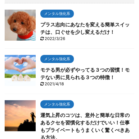
ポーズ。 いやあカッコよすぎて「やったー！！」と思
わずTVに向って叫んでしまいました。 今回は、肝心な
メンタル強化系
とこ ...
プラス志向にあなたを変える簡単スイッ
チは、口ぐせを少し変えるだけ！
2022/3/26
メンタル強化系
モテる男が必ずやってる３つの習慣！モ
テない男に見られる３つの特徴！
2021/4/18
メンタル強化系
運気上昇のコツは、意外と簡単な日常の
あるクセを習慣化するだけでいい！仕事
もプライベートもうまくいく驚くべきあ
る方法。