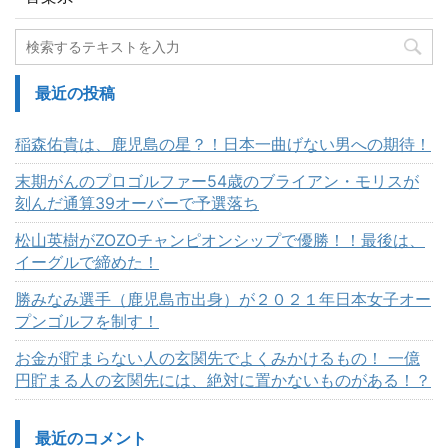
最近の投稿
稲森佑貴は、鹿児島の星？！日本一曲げない男への期待！
末期がんのプロゴルファー54歳のブライアン・モリスが
刻んだ通算39オーバーで予選落ち
松山英樹がZOZOチャンピオンシップで優勝！！最後は、
イーグルで締めた！
勝みなみ選手（鹿児島市出身）が２０２１年日本女子オー
プンゴルフを制す！
お金が貯まらない人の玄関先でよくみかけるもの！ 一億
円貯まる人の玄関先には、絶対に置かないものがある！？
最近のコメント