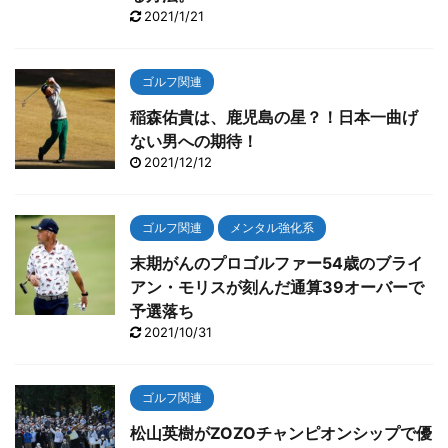
2021/1/21
ゴルフ関連
稲森佑貴は、鹿児島の星？！日本一曲げ
ない男への期待！
2021/12/12
ゴルフ関連
メンタル強化系
末期がんのプロゴルファー54歳のブライ
アン・モリスが刻んだ通算39オーバーで
予選落ち
2021/10/31
ゴルフ関連
松山英樹がZOZOチャンピオンシップで優