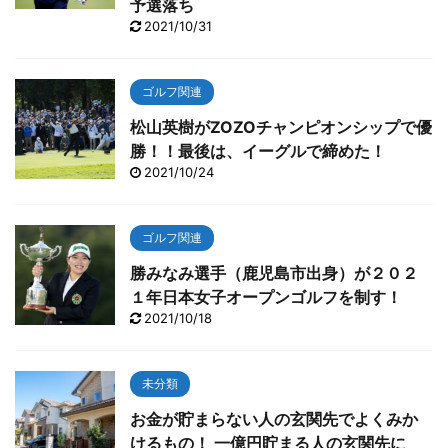
予選落ち
2021/10/31
ゴルフ関連
松山英樹がZOZOチャンピオンシップで優
勝！！最後は、イーグルで締めた！
2021/10/24
ゴルフ関連
勝みなみ選手（鹿児島市出身）が２０２
１年日本女子オープンゴルフを制す！
2021/10/18
未分類
お金が貯まらない人の玄関先でよくみか
けるもの！ 一億円貯まる人の玄関先に