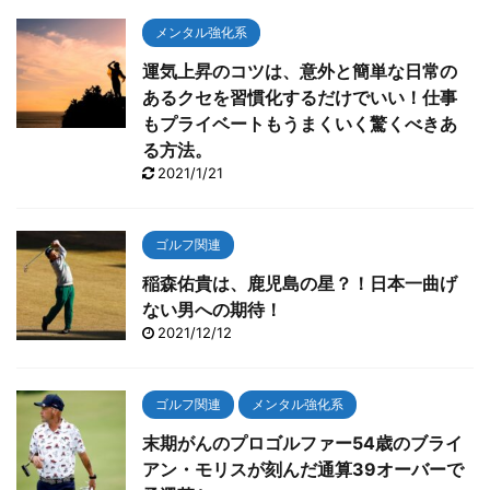
メンタル強化系
運気上昇のコツは、意外と簡単な日常の
あるクセを習慣化するだけでいい！仕事
もプライベートもうまくいく驚くべきあ
る方法。
2021/1/21
ゴルフ関連
稲森佑貴は、鹿児島の星？！日本一曲げ
ない男への期待！
2021/12/12
ゴルフ関連
メンタル強化系
末期がんのプロゴルファー54歳のブライ
アン・モリスが刻んだ通算39オーバーで