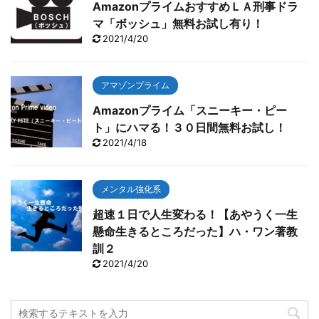
AmazonプライムおすすめＬＡ刑事ドラ
マ「ボッシュ」無料お試し有り！
2021/4/20
アマゾンプライム
Amazonプライム「スニーキー・ピー
ト」にハマる！３０日間無料お試し！
2021/4/18
メンタル強化系
超速１日で人生変わる！【あやうく一生
懸命生きるところだった】ハ・ワン著教
訓２
2021/4/20