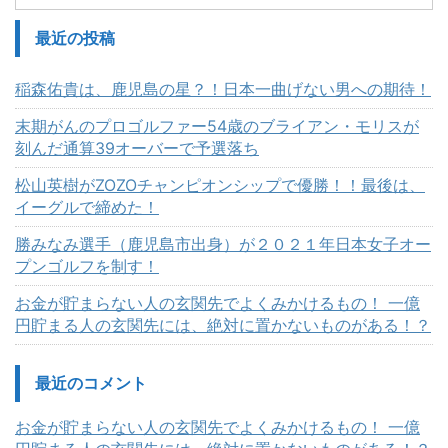
最近の投稿
稲森佑貴は、鹿児島の星？！日本一曲げない男への期待！
末期がんのプロゴルファー54歳のブライアン・モリスが
刻んだ通算39オーバーで予選落ち
松山英樹がZOZOチャンピオンシップで優勝！！最後は、
イーグルで締めた！
勝みなみ選手（鹿児島市出身）が２０２１年日本女子オー
プンゴルフを制す！
お金が貯まらない人の玄関先でよくみかけるもの！ 一億
円貯まる人の玄関先には、絶対に置かないものがある！？
最近のコメント
お金が貯まらない人の玄関先でよくみかけるもの！ 一億