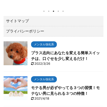
アーの一環として千葉県習志野市の習志野ＣＣで開催
されたZOZOチャンピオンシップ（10／21～24）でト
ータル１５アンダーで優勝しました。 優勝賞金は、な
んと２億３００万円。日本ツアーと較べてひとケタ違
サイトマップ
います。 最後の１８番ロングホールでは、２オンでワ
プライバシーポリシー
ンパットのイーグルで締める圧巻の終わり方でガッツ
ポーズ。 いやあカッコよすぎて「やったー！！」と思
わずTVに向って叫んでしまいました。 今回は、肝心な
メンタル強化系
とこ ...
プラス志向にあなたを変える簡単スイッ
チは、口ぐせを少し変えるだけ！
2022/3/26
メンタル強化系
モテる男が必ずやってる３つの習慣！モ
テない男に見られる３つの特徴！
2021/4/18