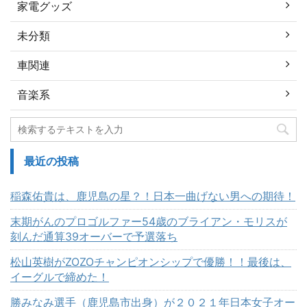
家電グッズ
未分類
車関連
音楽系
最近の投稿
稲森佑貴は、鹿児島の星？！日本一曲げない男への期待！
末期がんのプロゴルファー54歳のブライアン・モリスが
刻んだ通算39オーバーで予選落ち
松山英樹がZOZOチャンピオンシップで優勝！！最後は、
イーグルで締めた！
勝みなみ選手（鹿児島市出身）が２０２１年日本女子オー