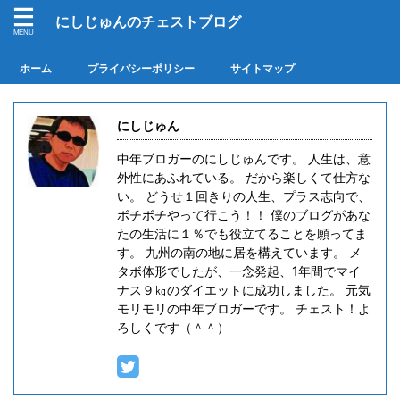
にしじゅんのチェストブログ
ホーム
プライバシーポリシー
サイトマップ
にしじゅん
中年ブロガーのにしじゅんです。 人生は、意
外性にあふれている。 だから楽しくて仕方な
い。 どうせ１回きりの人生、プラス志向で、
ボチボチやって行こう！！ 僕のブログがあな
たの生活に１％でも役立てることを願ってま
す。 九州の南の地に居を構えています。 メ
タボ体形でしたが、一念発起、1年間でマイ
ナス９㎏のダイエットに成功しました。 元気
モリモリの中年ブロガーです。 チェスト！よ
ろしくです（＾＾）