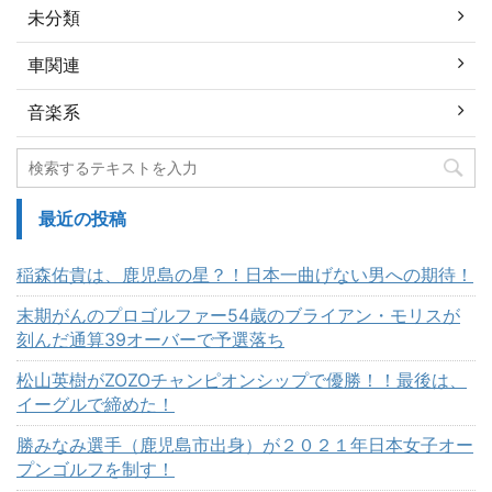
未分類
車関連
音楽系
最近の投稿
稲森佑貴は、鹿児島の星？！日本一曲げない男への期待！
末期がんのプロゴルファー54歳のブライアン・モリスが
刻んだ通算39オーバーで予選落ち
松山英樹がZOZOチャンピオンシップで優勝！！最後は、
イーグルで締めた！
勝みなみ選手（鹿児島市出身）が２０２１年日本女子オー
プンゴルフを制す！