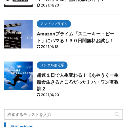
2021/4/20
アマゾンプライム
Amazonプライム「スニーキー・ピー
ト」にハマる！３０日間無料お試し！
2021/4/18
メンタル強化系
超速１日で人生変わる！【あやうく一生
懸命生きるところだった】ハ・ワン著教
訓２
2021/4/20