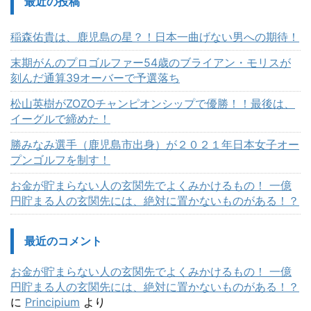
最近の投稿
稲森佑貴は、鹿児島の星？！日本一曲げない男への期待！
末期がんのプロゴルファー54歳のブライアン・モリスが
刻んだ通算39オーバーで予選落ち
松山英樹がZOZOチャンピオンシップで優勝！！最後は、
イーグルで締めた！
勝みなみ選手（鹿児島市出身）が２０２１年日本女子オー
プンゴルフを制す！
お金が貯まらない人の玄関先でよくみかけるもの！ 一億
円貯まる人の玄関先には、絶対に置かないものがある！？
最近のコメント
お金が貯まらない人の玄関先でよくみかけるもの！ 一億
円貯まる人の玄関先には、絶対に置かないものがある！？
に
Principium
より