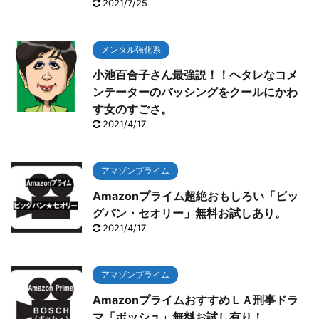
2021/7/25
メンタル強化系
小池百合子さん最強説！！ヘタレなコメ
ンテーターのバッシングをクールにかわ
す女のすごさ。
2021/4/17
アマゾンプライム
Amazonプライム超絶おもしろい「ビッ
グバン・セオリー」無料お試しあり。
2021/4/17
アマゾンプライム
AmazonプライムおすすめＬＡ刑事ドラ
マ「ボッシュ」無料お試し有り！