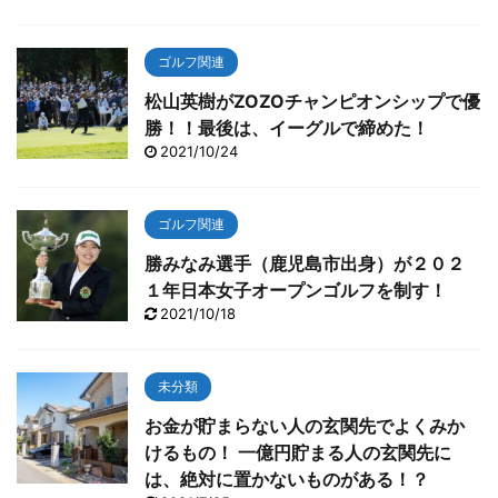
ゴルフ関連
松山英樹がZOZOチャンピオンシップで優
勝！！最後は、イーグルで締めた！
2021/10/24
ゴルフ関連
勝みなみ選手（鹿児島市出身）が２０２
１年日本女子オープンゴルフを制す！
2021/10/18
未分類
お金が貯まらない人の玄関先でよくみか
けるもの！ 一億円貯まる人の玄関先に
は、絶対に置かないものがある！？