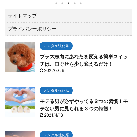
されたZOZOチャンピオンシップ（10／21～24）でト
ータル１５アンダーで優勝しました。 優勝賞金は、な
んと２億３００万円。日本ツアーと較べてひとケタ違
サイトマップ
います。 最後の１８番ロングホールでは、２オンでワ
プライバシーポリシー
ンパットのイーグルで締める圧巻の終わり方でガッツ
ポーズ。 いやあカッコよすぎて「やったー！！」と思
わずTVに向って叫んでしまいました。 今回は、肝心な
メンタル強化系
とこ ...
プラス志向にあなたを変える簡単スイッ
チは、口ぐせを少し変えるだけ！
2022/3/26
メンタル強化系
モテる男が必ずやってる３つの習慣！モ
テない男に見られる３つの特徴！
2021/4/18
メンタル強化系