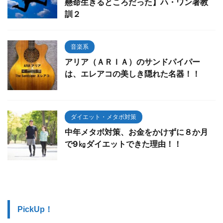
懸命生きるところだった】ハ・ワン著教
訓２
音楽系
アリア（ＡＲＩＡ）のサンドパイパー
は、エレアコの美しき隠れた名器！！
ダイエット・メタボ対策
中年メタボ対策、お金をかけずに８か月
で9㎏ダイエットできた理由！！
PickUp！