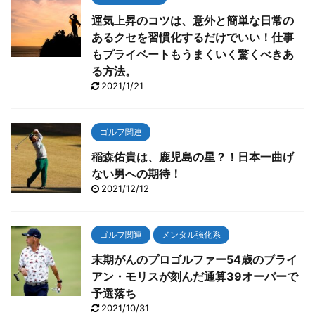
運気上昇のコツは、意外と簡単な日常の
あるクセを習慣化するだけでいい！仕事
もプライベートもうまくいく驚くべきあ
る方法。
2021/1/21
ゴルフ関連
稲森佑貴は、鹿児島の星？！日本一曲げ
ない男への期待！
2021/12/12
ゴルフ関連
メンタル強化系
末期がんのプロゴルファー54歳のブライ
アン・モリスが刻んだ通算39オーバーで
予選落ち
2021/10/31