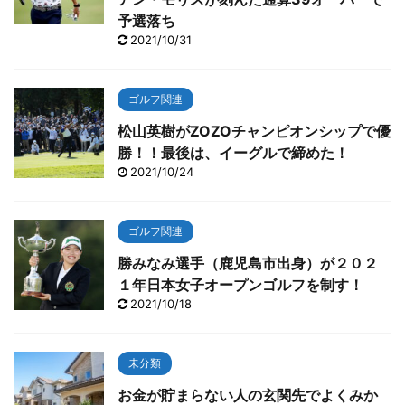
予選落ち
2021/10/31
ゴルフ関連
松山英樹がZOZOチャンピオンシップで優
勝！！最後は、イーグルで締めた！
2021/10/24
ゴルフ関連
勝みなみ選手（鹿児島市出身）が２０２
１年日本女子オープンゴルフを制す！
2021/10/18
未分類
お金が貯まらない人の玄関先でよくみか