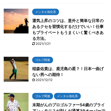
メンタル強化系
運気上昇のコツは、意外と簡単な日常の
あるクセを習慣化するだけでいい！仕事
もプライベートもうまくいく驚くべきあ
る方法。
2021/1/21
ゴルフ関連
稲森佑貴は、鹿児島の星？！日本一曲げ
ない男への期待！
2021/12/12
ゴルフ関連
メンタル強化系
末期がんのプロゴルファー54歳のブライ
アン・モリスが刻んだ通算39オーバーで