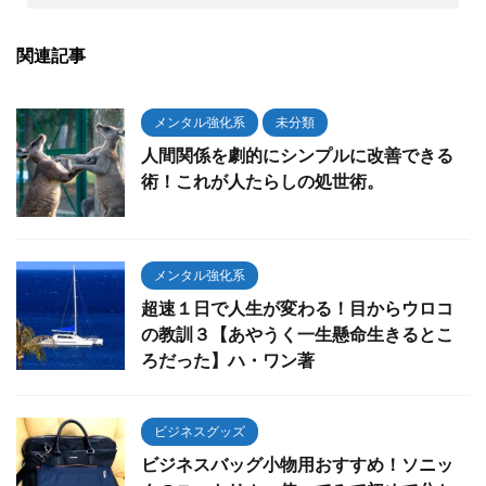
関連記事
メンタル強化系
未分類
人間関係を劇的にシンプルに改善できる
術！これが人たらしの処世術。
メンタル強化系
超速１日で人生が変わる！目からウロコ
の教訓３【あやうく一生懸命生きるとこ
ろだった】ハ・ワン著
ビジネスグッズ
ビジネスバッグ小物用おすすめ！ソニッ