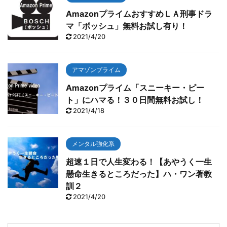
AmazonプライムおすすめＬＡ刑事ドラ
マ「ボッシュ」無料お試し有り！
2021/4/20
アマゾンプライム
Amazonプライム「スニーキー・ピー
ト」にハマる！３０日間無料お試し！
2021/4/18
メンタル強化系
超速１日で人生変わる！【あやうく一生
懸命生きるところだった】ハ・ワン著教
訓２
2021/4/20