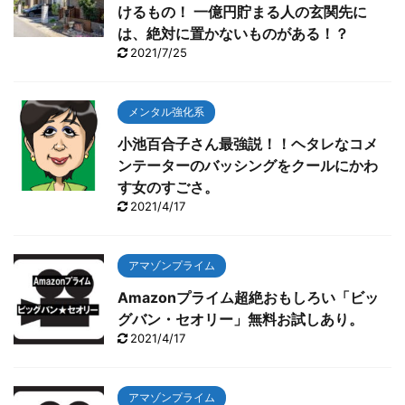
けるもの！ 一億円貯まる人の玄関先に
は、絶対に置かないものがある！？
2021/7/25
メンタル強化系
小池百合子さん最強説！！ヘタレなコメ
ンテーターのバッシングをクールにかわ
す女のすごさ。
2021/4/17
アマゾンプライム
Amazonプライム超絶おもしろい「ビッ
グバン・セオリー」無料お試しあり。
2021/4/17
アマゾンプライム