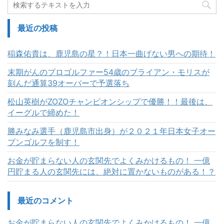
最近の投稿
稲森佑貴は、鹿児島の星？！日本一曲げない男への期待！
末期がんのプロゴルファー54歳のブライアン・モリスが
刻んだ通算39オーバーで予選落ち
松山英樹がZOZOチャンピオンシップで優勝！！最後は、
イーグルで締めた！
勝みなみ選手（鹿児島市出身）が２０２１年日本女子オー
プンゴルフを制す！
お金が貯まらない人の玄関先でよくみかけるもの！ 一億
円貯まる人の玄関先には、絶対に置かないものがある！？
最近のコメント
お金が貯まらない人の玄関先でよくみかけるもの！ 一億