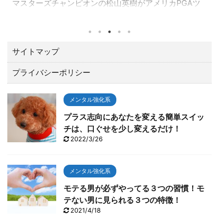
マスターズチャンピオンの松山英樹がアメリカPGAツ
アーの一環として千葉県習志野市の習志野ＣＣで開催
されたZOZOチャンピオンシップ（10／21～24）でト
ータル１５アンダーで優勝しました。 優勝賞金は、な
んと２億３００万円。日本ツアーと較べてひとケタ違
サイトマップ
います。 最後の１８番ロングホールでは、２オンでワ
プライバシーポリシー
ンパットのイーグルで締める圧巻の終わり方でガッツ
ポーズ。 いやあカッコよすぎて「やったー！！」と思
わずTVに向って叫んでしまいました。 今回は、肝心な
メンタル強化系
とこ ...
プラス志向にあなたを変える簡単スイッ
チは、口ぐせを少し変えるだけ！
2022/3/26
メンタル強化系
モテる男が必ずやってる３つの習慣！モ
テない男に見られる３つの特徴！
2021/4/18