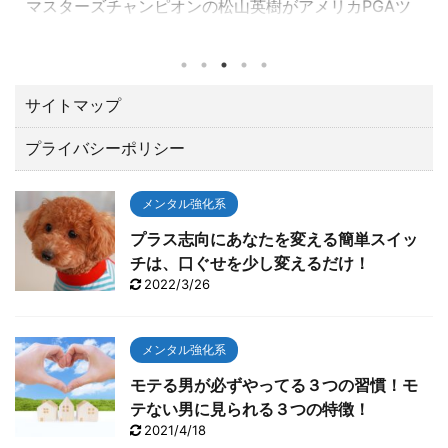
マスターズチャンピオンの松山英樹がアメリカPGAツ
アーの一環として千葉県習志野市の習志野ＣＣで開催
されたZOZOチャンピオンシップ（10／21～24）でト
ータル１５アンダーで優勝しました。 優勝賞金は、な
んと２億３００万円。日本ツアーと較べてひとケタ違
サイトマップ
います。 最後の１８番ロングホールでは、２オンでワ
プライバシーポリシー
ンパットのイーグルで締める圧巻の終わり方でガッツ
ポーズ。 いやあカッコよすぎて「やったー！！」と思
わずTVに向って叫んでしまいました。 今回は、肝心な
メンタル強化系
とこ ...
プラス志向にあなたを変える簡単スイッ
チは、口ぐせを少し変えるだけ！
2022/3/26
メンタル強化系
モテる男が必ずやってる３つの習慣！モ
テない男に見られる３つの特徴！
2021/4/18