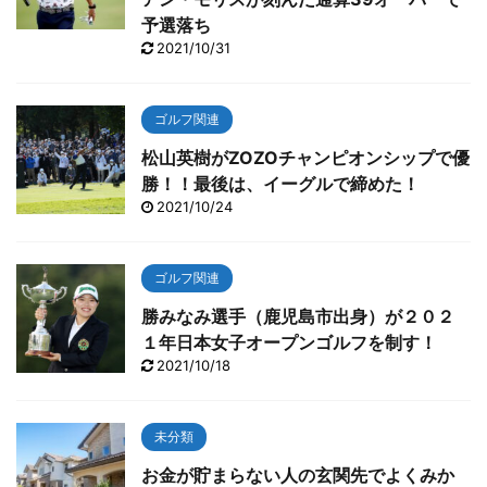
予選落ち
2021/10/31
ゴルフ関連
松山英樹がZOZOチャンピオンシップで優
勝！！最後は、イーグルで締めた！
2021/10/24
ゴルフ関連
勝みなみ選手（鹿児島市出身）が２０２
１年日本女子オープンゴルフを制す！
2021/10/18
未分類
お金が貯まらない人の玄関先でよくみか