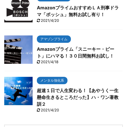
AmazonプライムおすすめＬＡ刑事ドラ
マ「ボッシュ」無料お試し有り！
2021/4/20
アマゾンプライム
Amazonプライム「スニーキー・ピー
ト」にハマる！３０日間無料お試し！
2021/4/18
メンタル強化系
超速１日で人生変わる！【あやうく一生
懸命生きるところだった】ハ・ワン著教
訓２
2021/4/20