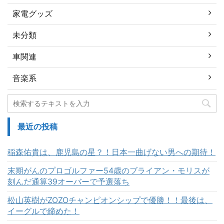
家電グッズ
未分類
車関連
音楽系
最近の投稿
稲森佑貴は、鹿児島の星？！日本一曲げない男への期待！
末期がんのプロゴルファー54歳のブライアン・モリスが
刻んだ通算39オーバーで予選落ち
松山英樹がZOZOチャンピオンシップで優勝！！最後は、
イーグルで締めた！