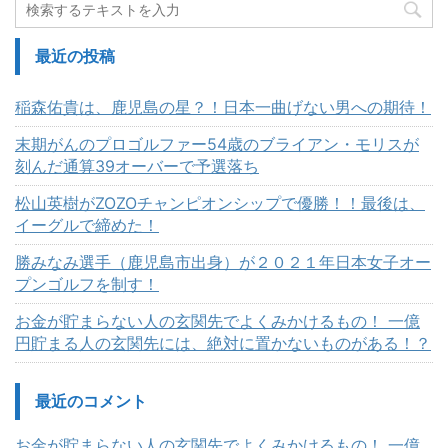
最近の投稿
稲森佑貴は、鹿児島の星？！日本一曲げない男への期待！
末期がんのプロゴルファー54歳のブライアン・モリスが
刻んだ通算39オーバーで予選落ち
松山英樹がZOZOチャンピオンシップで優勝！！最後は、
イーグルで締めた！
勝みなみ選手（鹿児島市出身）が２０２１年日本女子オー
プンゴルフを制す！
お金が貯まらない人の玄関先でよくみかけるもの！ 一億
円貯まる人の玄関先には、絶対に置かないものがある！？
最近のコメント
お金が貯まらない人の玄関先でよくみかけるもの！ 一億