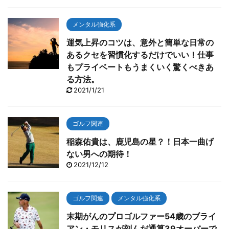
メンタル強化系
運気上昇のコツは、意外と簡単な日常の
あるクセを習慣化するだけでいい！仕事
もプライベートもうまくいく驚くべきあ
る方法。
2021/1/21
ゴルフ関連
稲森佑貴は、鹿児島の星？！日本一曲げ
ない男への期待！
2021/12/12
ゴルフ関連
メンタル強化系
末期がんのプロゴルファー54歳のブライ
アン・モリスが刻んだ通算39オーバーで