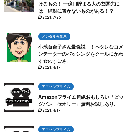
けるもの！ 一億円貯まる人の玄関先に
は、絶対に置かないものがある！？
2021/7/25
メンタル強化系
小池百合子さん最強説！！ヘタレなコメ
ンテーターのバッシングをクールにかわ
す女のすごさ。
2021/4/17
アマゾンプライム
Amazonプライム超絶おもしろい「ビッ
グバン・セオリー」無料お試しあり。
2021/4/17
アマゾンプライム