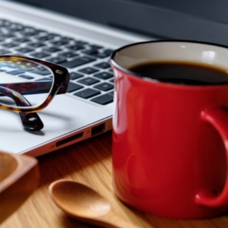
2021/12/12
20
児島の星？！日本一曲げない
末期がんのプロゴルファー54歳の
男への期待！
ン・モリスが刻んだ通算39オーバ
落ち
(golfdigest.co.jp)引用
の話題。 日本一曲げない男とい
今回は、末期がんという極限の状況に
手です。 ２０１５年から５年連
れた状況の中でもプラス志向で行動す
キープ率１位の偉業を続けてい
そして、あきらめないことの大切さを
と２０年の日本オープンを制した
れる、そんなエピソードです。 GDO
合に強い男の印象があります。
10/30(土) 版に心に響くニュースが掲
めくくる男子ツアーの最終戦
いましたのでその内容を紹介いたしま
リーズ」（東京よみうりカンツ
ルフ最高峰のアメリカPGAツアー（バ
最終結果は？ 目次 稲森佑貴
選手権２日目１０／２９）でスポンサ
８位に終わりました もし２０２
で出場した54歳のブライアン・モリス
終戦ゴルフ日本シリーズで優勝
９，２日目９２のスコアでダントツ最
...
選落ちしました。 まあスコアを見れば