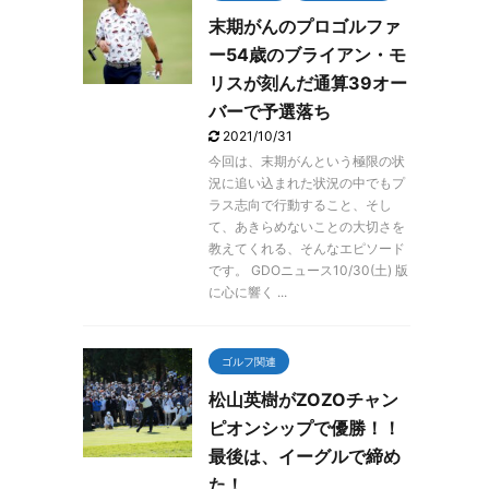
末期がんのプロゴルファ
ー54歳のブライアン・モ
リスが刻んだ通算39オー
バーで予選落ち
2021/10/31
今回は、末期がんという極限の状
況に追い込まれた状況の中でもプ
ラス志向で行動すること、そし
て、あきらめないことの大切さを
教えてくれる、そんなエピソード
です。 GDOニュース10/30(土) 版
に心に響く ...
ゴルフ関連
松山英樹がZOZOチャン
ピオンシップで優勝！！
最後は、イーグルで締め
た！