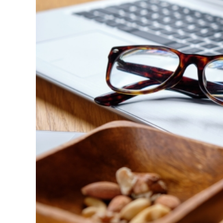
2021/7/25
お金が貯まらない人の玄関先でよくみかける
稲森佑貴は、鹿
もの！ 一億円貯まる人の玄関先には、絶対
に置かないものがある！？
フォトギャラリーGDO
今回は、ゴルフ
こんにちは、中年ブロガーのにしじゅんです。
えば稲森佑貴選
今回のテーマは、「お金が貯まらない人の玄関
続フェアウエイ
先でよくみかけるもの！ 一億円貯まる人の玄関
ます。 １８年
先には、絶対に置かないものがある！？」 これ
実績もあり大試
は、PREJIDENT Onlineの記事として掲載された
２０２１年を締
ファイナンシャルプランナー（以下ＦＰ）の藤
「ゴルフ日本シ
川太さんの言葉です。 藤川さんが家計診断した
リークラブ）での
２万人以上の膨大なユーザデータから導きだし
選手は、最終戦
た結論に大いなる共感をした次第です。 その藤
１年１２月の最
川理論を前提に、僕自身が３０年間暮らす新興
すれば逆転の賞金 
（中興？）団地の３０００世帯の家々を眺めた