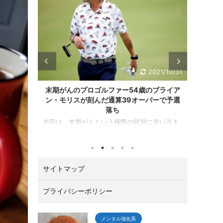
21/10/31
2021/10/24
ブライア
松山英樹がZOZOチャンピオンシップで優
勝みな
ーで予選
勝！！最後は、イーグルで締めた！
目次 ZOZOチャンピオンシップは、松山選手が
JGA 
優勝！ マスターズチャンピオンの松山英樹がア
女子オ
追い込ま
メリカPGAツアーの一環として千葉県習志野市
年１０
ること、
の習志野ＣＣで開催されたZOZOチャンピオン
日本女
教えてく
シップ（10／21～24）でトータル１５アンダー
児島市
ニュース
で優勝しました。 優勝賞金は、なんと２億３０
２位に
載されて
サイトマップ
０万円。日本ツアーと較べてひとケタ違いま
ぶっち
す。 ゴ
す。 最後の１８番ロングホールでは、２オンで
ので彼
ミューダ
ワンパットのイーグルで締める圧巻の終わり方
すがに
ー推薦枠
プライバシーポリシー
でガッツポーズ。 いやあカッコよすぎて「やっ
追記 
が初日８
たー！！」と思わずTVに向って叫んでしまいま
ィスは
下位で予
した。 今回は、肝心なとこ ...
フで古江
当然の結
メンタル強化系