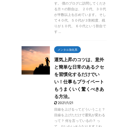
す。 僕のブログに訪問してくださ
る方々の割合は、 ２０代、３０代
が半数以上を占めています。 そし
て４０代、５０代が３割程度、残
りが１０代、 ６０代という割合で
す ...
メンタル強化系
メ
運気上昇のコツは、意外
と簡単な日常のあるクセ
を習慣化するだけでい
い！仕事もプライベート
もうまくいく驚くべきあ
る方法。
2021/1/21
目線を上げるってどういうこと？
目線を上げただけで運気が変わる
って？ 何を言っているの？ っ
て、だいたいそうなりますよね。