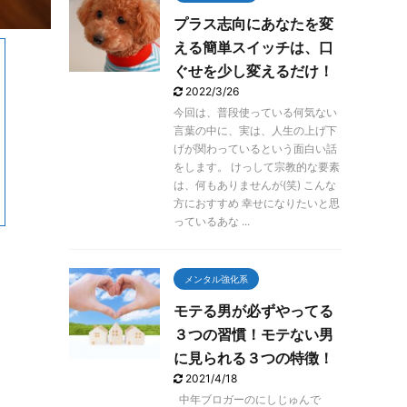
プラス志向にあなたを変
える簡単スイッチは、口
ぐせを少し変えるだけ！
2022/3/26
今回は、普段使っている何気ない
言葉の中に、実は、人生の上げ下
げが関わっているという面白い話
をします。 けっして宗教的な要素
は、何もありませんが(笑) こんな
方におすすめ 幸せになりたいと思
っているあな ...
メンタル強化系
モテる男が必ずやってる
３つの習慣！モテない男
に見られる３つの特徴！
2021/4/18
中年ブロガーのにしじゅんで