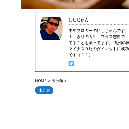
時に、あまりにも「まさ ...
にしじゅん
中年ブロガーのにしじゅんです。
１回きりの人生、プラス志向で、
てることを願ってます。 九州の
マイナス９㎏のダイエットに成功
です（＾＾）
HOME
>
未分類
>
未分類