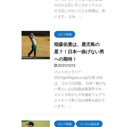
大げさな言い方しやがってとか、
ホラ話しやがってとか普通は、思
います。 まあ、 ...
ゴルフ関連
稲森佑貴は、鹿児島の
星？！日本一曲げない男
への期待！
2021/12/12
フォトギャラリー
GDO(golfdigest.co.jp)引用 今回
は、ゴルフの話題。 日本一曲げな
い男といえば稲森佑貴選手です。
２０１５年から５年連続フェアウ
エイキープ率１位の偉業を続けて
います。 ...
ゴルフ関連
メンタル強化系