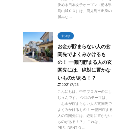
決める日本女子オープン（栃木県
烏山城ＣＣ）は、鹿児島市出身の
勝みな ...
未分類
お金が貯まらない人の玄
関先でよくみかけるも
の！ 一億円貯まる人の玄
関先には、絶対に置かな
いものがある！？
2021/7/25
こんにちは、中年ブロガーのにし
じゅんです。 今回のテーマは、
「お金が貯まらない人の玄関先で
よくみかけるもの！ 一億円貯まる
人の玄関先には、絶対に置かない
ものがある！？」 これは、
PREJIDENT O ...