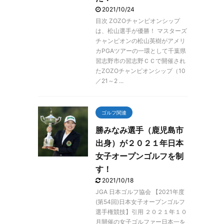
2021/10/24
目次 ZOZOチャンピオンシップ
は、松山選手が優勝！ マスターズ
チャンピオンの松山英樹がアメリ
カPGAツアーの一環として千葉県
習志野市の習志野ＣＣで開催され
たZOZOチャンピオンシップ（10
／21～2 ...
ゴルフ関連
勝みなみ選手（鹿児島市
出身）が２０２１年日本
女子オープンゴルフを制
す！
2021/10/18
JGA 日本ゴルフ協会 【2021年度
(第54回)日本女子オープンゴルフ
選手権競技】引用 ２０２１年１０
月開催の女子ゴルファー日本一を