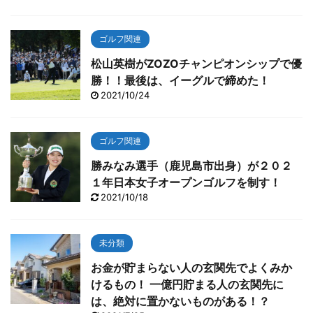
ゴルフ関連
松山英樹がZOZOチャンピオンシップで優
勝！！最後は、イーグルで締めた！
2021/10/24
ゴルフ関連
勝みなみ選手（鹿児島市出身）が２０２
１年日本女子オープンゴルフを制す！
2021/10/18
未分類
お金が貯まらない人の玄関先でよくみか
けるもの！ 一億円貯まる人の玄関先に
は、絶対に置かないものがある！？