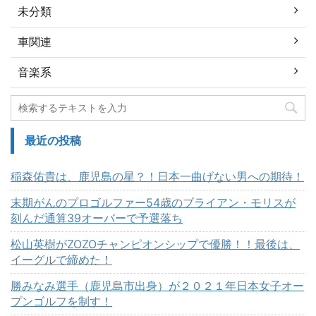
未分類
車関連
音楽系
最近の投稿
稲森佑貴は、鹿児島の星？！日本一曲げない男への期待！
末期がんのプロゴルファー54歳のブライアン・モリスが
刻んだ通算39オーバーで予選落ち
松山英樹がZOZOチャンピオンシップで優勝！！最後は、
イーグルで締めた！
勝みなみ選手（鹿児島市出身）が２０２１年日本女子オー
プンゴルフを制す！