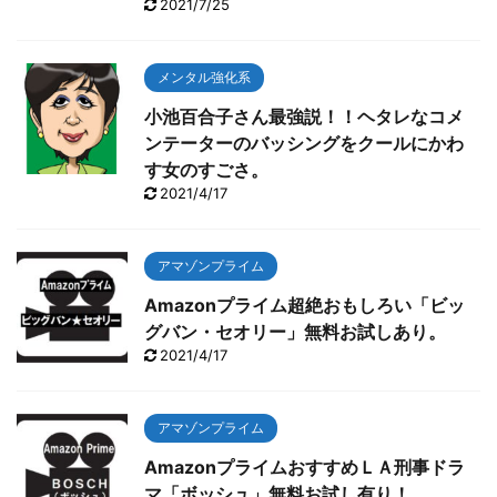
2021/7/25
メンタル強化系
小池百合子さん最強説！！ヘタレなコメ
ンテーターのバッシングをクールにかわ
す女のすごさ。
2021/4/17
アマゾンプライム
Amazonプライム超絶おもしろい「ビッ
グバン・セオリー」無料お試しあり。
2021/4/17
アマゾンプライム
AmazonプライムおすすめＬＡ刑事ドラ
マ「ボッシュ」無料お試し有り！