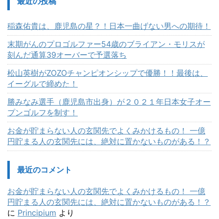
最近の投稿
稲森佑貴は、鹿児島の星？！日本一曲げない男への期待！
末期がんのプロゴルファー54歳のブライアン・モリスが
刻んだ通算39オーバーで予選落ち
松山英樹がZOZOチャンピオンシップで優勝！！最後は、
イーグルで締めた！
勝みなみ選手（鹿児島市出身）が２０２１年日本女子オー
プンゴルフを制す！
お金が貯まらない人の玄関先でよくみかけるもの！ 一億
円貯まる人の玄関先には、絶対に置かないものがある！？
最近のコメント
お金が貯まらない人の玄関先でよくみかけるもの！ 一億
円貯まる人の玄関先には、絶対に置かないものがある！？
に
Principium
より