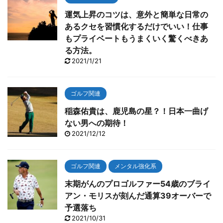
運気上昇のコツは、意外と簡単な日常の
あるクセを習慣化するだけでいい！仕事
もプライベートもうまくいく驚くべきあ
る方法。
2021/1/21
ゴルフ関連
稲森佑貴は、鹿児島の星？！日本一曲げ
ない男への期待！
2021/12/12
ゴルフ関連
メンタル強化系
末期がんのプロゴルファー54歳のブライ
アン・モリスが刻んだ通算39オーバーで
予選落ち
2021/10/31