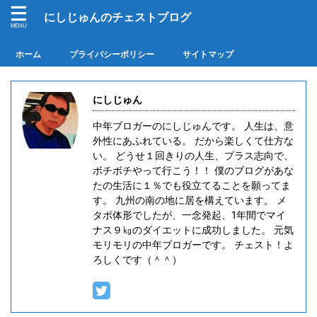
にしじゅんのチェストブログ
ホーム
プライバシーポリシー
サイトマップ
にしじゅん
中年ブロガーのにしじゅんです。 人生は、意
外性にあふれている。 だから楽しくて仕方な
い。 どうせ１回きりの人生、プラス志向で、
ボチボチやって行こう！！ 僕のブログがあな
たの生活に１％でも役立てることを願ってま
す。 九州の南の地に居を構えています。 メ
タボ体形でしたが、一念発起、1年間でマイ
ナス９㎏のダイエットに成功しました。 元気
モリモリの中年ブロガーです。 チェスト！よ
ろしくです（＾＾）