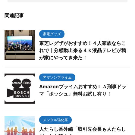
関連記事
家電グッズ
東芝レグザがおすすめ！４人家族ならこ
れで十分感動出来る４ｋ液晶テレビが我
が家にやってき来た！
アマゾンプライム
AmazonプライムおすすめＬＡ刑事ドラ
マ「ボッシュ」無料お試し有り！
メンタル強化系
人たらし番外編「取引先会長も人たらし