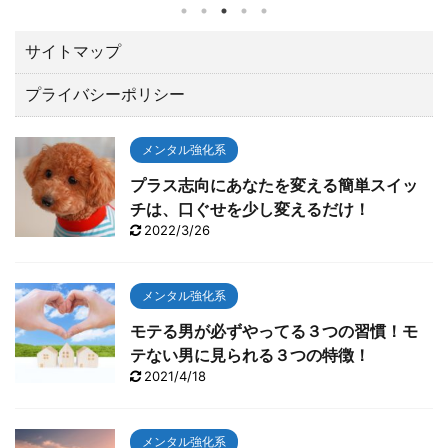
されたZOZOチャンピオンシップ（10／21～24）でト
ータル１５アンダーで優勝しました。 優勝賞金は、な
んと２億３００万円。日本ツアーと較べてひとケタ違
サイトマップ
います。 最後の１８番ロングホールでは、２オンでワ
プライバシーポリシー
ンパットのイーグルで締める圧巻の終わり方でガッツ
ポーズ。 いやあカッコよすぎて「やったー！！」と思
わずTVに向って叫んでしまいました。 今回は、肝心な
メンタル強化系
とこ ...
プラス志向にあなたを変える簡単スイッ
チは、口ぐせを少し変えるだけ！
2022/3/26
メンタル強化系
モテる男が必ずやってる３つの習慣！モ
テない男に見られる３つの特徴！
2021/4/18
メンタル強化系