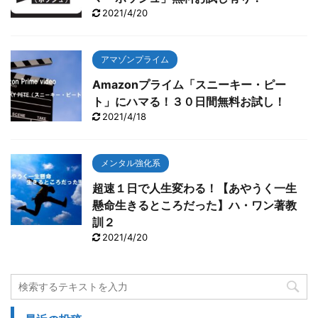
2021/4/20
アマゾンプライム
Amazonプライム「スニーキー・ピー
ト」にハマる！３０日間無料お試し！
2021/4/18
メンタル強化系
超速１日で人生変わる！【あやうく一生
懸命生きるところだった】ハ・ワン著教
訓２
2021/4/20