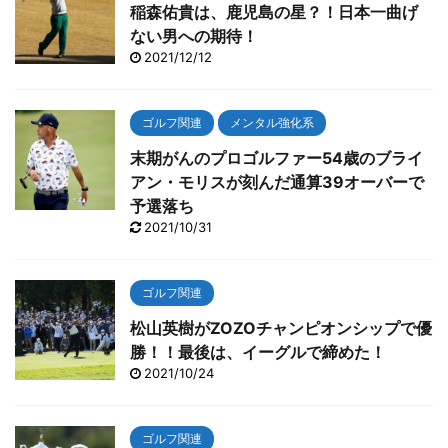
稲森佑貴は、鹿児島の星？！日本一曲げ
ない男への期待！
2021/12/12
ゴルフ関連
メンタル強化系
末期がんのプロゴルファー54歳のブライ
アン・モリスが刻んだ通算39オーバーで
予選落ち
2021/10/31
ゴルフ関連
松山英樹がZOZOチャンピオンシップで優
勝！！最後は、イーグルで締めた！
2021/10/24
ゴルフ関連