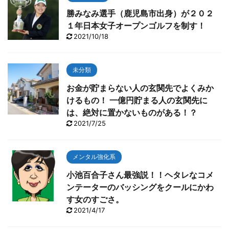
勝みなみ選手（鹿児島市出身）が２０２
１年日本女子オープンゴルフを制す！
2021/10/18
未分類
お金が貯まらない人の玄関先でよくみか
けるもの！ 一億円貯まる人の玄関先に
は、絶対に置かないものがある！？
2021/7/25
メンタル強化系
小池百合子さん最強説！！ヘタレなコメ
ンテーターのバッシングをクールにかわ
す女のすごさ。
2021/4/17