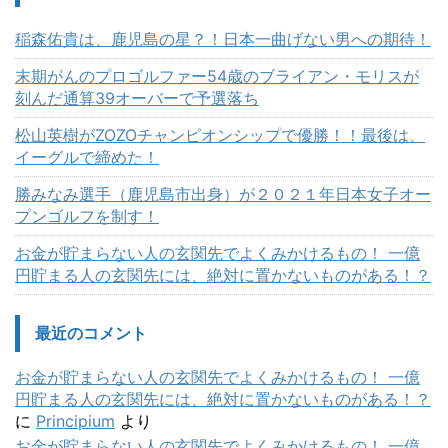
稲森佑貴は、鹿児島の星？！日本一曲げない男への期待！
末期がんのプロゴルファー54歳のブライアン・モリスが
刻んだ通算39オーバーで予選落ち
松山英樹がZOZOチャンピオンシップで優勝！！最後は、
イーグルで締めた！
勝みなみ選手（鹿児島市出身）が２０２１年日本女子オー
プンゴルフを制す！
お金が貯まらない人の玄関先でよくみかけるもの！ 一億
円貯まる人の玄関先には、絶対に置かないものがある！？
最近のコメント
お金が貯まらない人の玄関先でよくみかけるもの！ 一億
円貯まる人の玄関先には、絶対に置かないものがある！？
に
Principium
より
お金が貯まらない人の玄関先でよくみかけるもの！ 一億