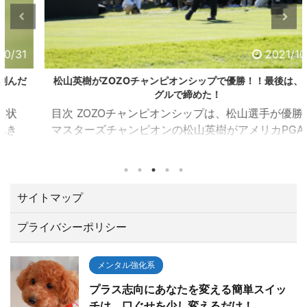
2021/10/24
松山英樹がZOZOチャンピオンシップで優勝！！最後は、イー
グルで締めた！
目次 ZOZOチャンピオンシップは、松山選手が優勝！
マスターズチャンピオンの松山英樹がアメリカPGAツ
アーの一環として千葉県習志野市の習志野ＣＣで開催
されたZOZOチャンピオンシップ（10／21～24）でト
ータル１５アンダーで優勝しました。 優勝賞金は、な
んと２億３００万円。日本ツアーと較べてひとケタ違
サイトマップ
います。 最後の１８番ロングホールでは、２オンでワ
プライバシーポリシー
ンパットのイーグルで締める圧巻の終わり方でガッツ
ポーズ。 いやあカッコよすぎて「やったー！！」と思
わずTVに向って叫んでしまいました。 今回は、肝心な
メンタル強化系
とこ ...
プラス志向にあなたを変える簡単スイッ
チは、口ぐせを少し変えるだけ！