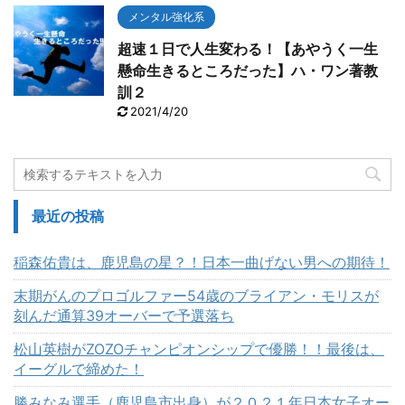
メンタル強化系
超速１日で人生変わる！【あやうく一生
懸命生きるところだった】ハ・ワン著教
訓２
2021/4/20
最近の投稿
稲森佑貴は、鹿児島の星？！日本一曲げない男への期待！
末期がんのプロゴルファー54歳のブライアン・モリスが
刻んだ通算39オーバーで予選落ち
松山英樹がZOZOチャンピオンシップで優勝！！最後は、
イーグルで締めた！
勝みなみ選手（鹿児島市出身）が２０２１年日本女子オー