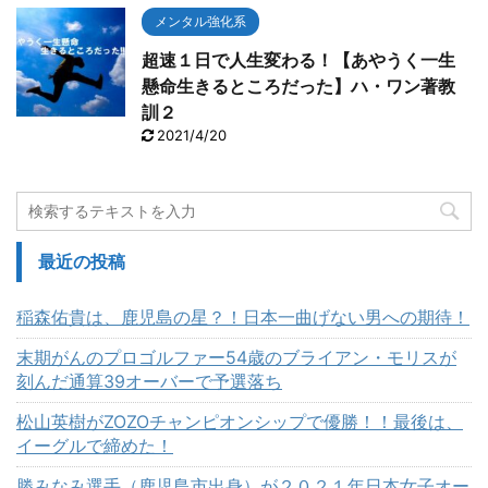
メンタル強化系
超速１日で人生変わる！【あやうく一生
懸命生きるところだった】ハ・ワン著教
訓２
2021/4/20
最近の投稿
稲森佑貴は、鹿児島の星？！日本一曲げない男への期待！
末期がんのプロゴルファー54歳のブライアン・モリスが
刻んだ通算39オーバーで予選落ち
松山英樹がZOZOチャンピオンシップで優勝！！最後は、
イーグルで締めた！
勝みなみ選手（鹿児島市出身）が２０２１年日本女子オー