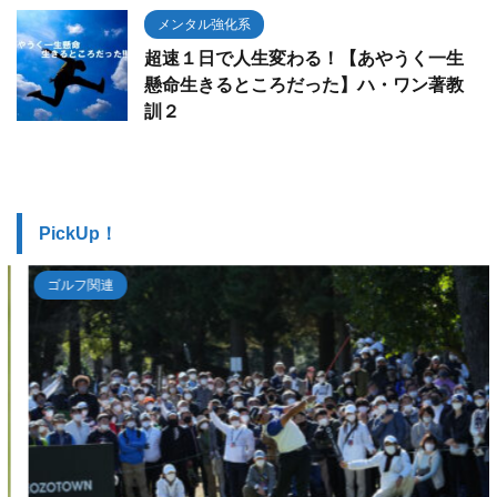
メンタル強化系
超速１日で人生変わる！【あやうく一生
懸命生きるところだった】ハ・ワン著教
訓２
PickUp！
ゴルフ関連