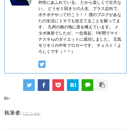
外性にあふれている。 だから楽しくて仕方な
い。 どうせ１回きりの人生、プラス志向で、
ボチボチやって行こう！！ 僕のブログがあな
たの生活に１％でも役立てることを願ってま
す。 九州の南の地に居を構えています。 メ
タボ体形でしたが、一念発起、1年間でマイ
ナス９㎏のダイエットに成功しました。 元気
モリモリの中年ブロガーです。 チェスト！よ
ろしくです（＾＾）
-
執筆者:
にしじゅん