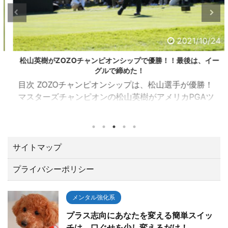
2021/10/24
松山英樹がZOZOチャンピオンシップで優勝！！最後は、イー
グルで締めた！
目次 ZOZOチャンピオンシップは、松山選手が優勝！
マスターズチャンピオンの松山英樹がアメリカPGAツ
アーの一環として千葉県習志野市の習志野ＣＣで開催
されたZOZOチャンピオンシップ（10／21～24）でト
ータル１５アンダーで優勝しました。 優勝賞金は、な
んと２億３００万円。日本ツアーと較べてひとケタ違
サイトマップ
います。 最後の１８番ロングホールでは、２オンでワ
プライバシーポリシー
ンパットのイーグルで締める圧巻の終わり方でガッツ
ポーズ。 いやあカッコよすぎて「やったー！！」と思
わずTVに向って叫んでしまいました。 今回は、肝心な
メンタル強化系
とこ ...
プラス志向にあなたを変える簡単スイッ
チは、口ぐせを少し変えるだけ！