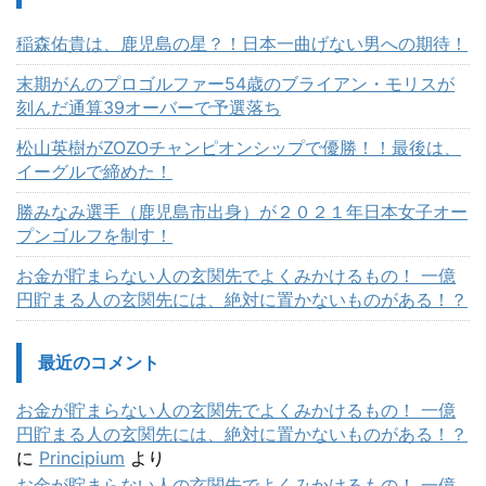
稲森佑貴は、鹿児島の星？！日本一曲げない男への期待！
末期がんのプロゴルファー54歳のブライアン・モリスが
刻んだ通算39オーバーで予選落ち
松山英樹がZOZOチャンピオンシップで優勝！！最後は、
イーグルで締めた！
勝みなみ選手（鹿児島市出身）が２０２１年日本女子オー
プンゴルフを制す！
お金が貯まらない人の玄関先でよくみかけるもの！ 一億
円貯まる人の玄関先には、絶対に置かないものがある！？
最近のコメント
お金が貯まらない人の玄関先でよくみかけるもの！ 一億
円貯まる人の玄関先には、絶対に置かないものがある！？
に
Principium
より
お金が貯まらない人の玄関先でよくみかけるもの！ 一億