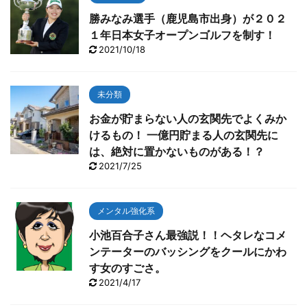
勝みなみ選手（鹿児島市出身）が２０２
１年日本女子オープンゴルフを制す！
2021/10/18
未分類
お金が貯まらない人の玄関先でよくみか
けるもの！ 一億円貯まる人の玄関先に
は、絶対に置かないものがある！？
2021/7/25
メンタル強化系
小池百合子さん最強説！！ヘタレなコメ
ンテーターのバッシングをクールにかわ
す女のすごさ。
2021/4/17