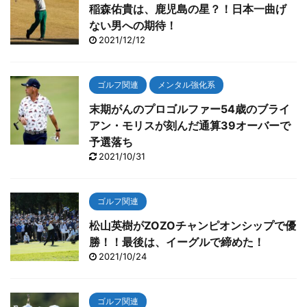
稲森佑貴は、鹿児島の星？！日本一曲げ
ない男への期待！
2021/12/12
ゴルフ関連
メンタル強化系
末期がんのプロゴルファー54歳のブライ
アン・モリスが刻んだ通算39オーバーで
予選落ち
2021/10/31
ゴルフ関連
松山英樹がZOZOチャンピオンシップで優
勝！！最後は、イーグルで締めた！
2021/10/24
ゴルフ関連