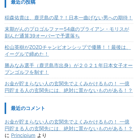
最近の投稿
稲森佑貴は、鹿児島の星？！日本一曲げない男への期待！
末期がんのプロゴルファー54歳のブライアン・モリスが
刻んだ通算39オーバーで予選落ち
松山英樹がZOZOチャンピオンシップで優勝！！最後は、
イーグルで締めた！
勝みなみ選手（鹿児島市出身）が２０２１年日本女子オー
プンゴルフを制す！
お金が貯まらない人の玄関先でよくみかけるもの！ 一億
円貯まる人の玄関先には、絶対に置かないものがある！？
最近のコメント
お金が貯まらない人の玄関先でよくみかけるもの！ 一億
円貯まる人の玄関先には、絶対に置かないものがある！？
に
Principium
より