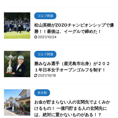
ゴルフ関連
松山英樹がZOZOチャンピオンシップで優
勝！！最後は、イーグルで締めた！
2021/10/24
ゴルフ関連
勝みなみ選手（鹿児島市出身）が２０２
１年日本女子オープンゴルフを制す！
2021/10/18
未分類
お金が貯まらない人の玄関先でよくみか
けるもの！ 一億円貯まる人の玄関先に
は、絶対に置かないものがある！？