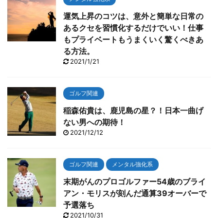
運気上昇のコツは、意外と簡単な日常の
あるクセを習慣化するだけでいい！仕事
もプライベートもうまくいく驚くべきあ
る方法。
2021/1/21
ゴルフ関連
稲森佑貴は、鹿児島の星？！日本一曲げ
ない男への期待！
2021/12/12
ゴルフ関連
メンタル強化系
末期がんのプロゴルファー54歳のブライ
アン・モリスが刻んだ通算39オーバーで
予選落ち
2021/10/31