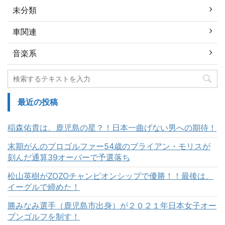
未分類
車関連
音楽系
最近の投稿
稲森佑貴は、鹿児島の星？！日本一曲げない男への期待！
末期がんのプロゴルファー54歳のブライアン・モリスが
刻んだ通算39オーバーで予選落ち
松山英樹がZOZOチャンピオンシップで優勝！！最後は、
イーグルで締めた！
勝みなみ選手（鹿児島市出身）が２０２１年日本女子オー
プンゴルフを制す！