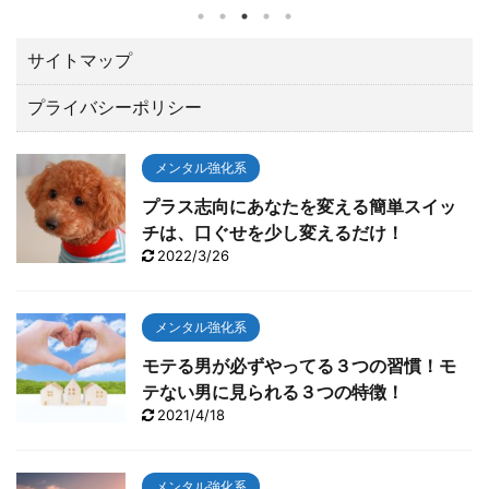
されたZOZOチャンピオンシップ（10／21～24）でト
ータル１５アンダーで優勝しました。 優勝賞金は、な
んと２億３００万円。日本ツアーと較べてひとケタ違
サイトマップ
います。 最後の１８番ロングホールでは、２オンでワ
プライバシーポリシー
ンパットのイーグルで締める圧巻の終わり方でガッツ
ポーズ。 いやあカッコよすぎて「やったー！！」と思
わずTVに向って叫んでしまいました。 今回は、肝心な
メンタル強化系
とこ ...
プラス志向にあなたを変える簡単スイッ
チは、口ぐせを少し変えるだけ！
2022/3/26
メンタル強化系
モテる男が必ずやってる３つの習慣！モ
テない男に見られる３つの特徴！
2021/4/18
メンタル強化系