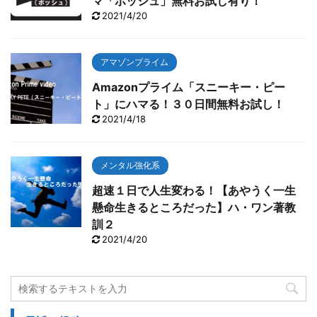
マ「ボッシュ」無料お試し有り！
2021/4/20
アマゾンプライム
Amazonプライム「スニーキー・ピー
ト」にハマる！３０日間無料お試し！
2021/4/18
メンタル強化系
超速１日で人生変わる！【あやうく一生
懸命生きるところだった】ハ・ワン著教
訓２
2021/4/20