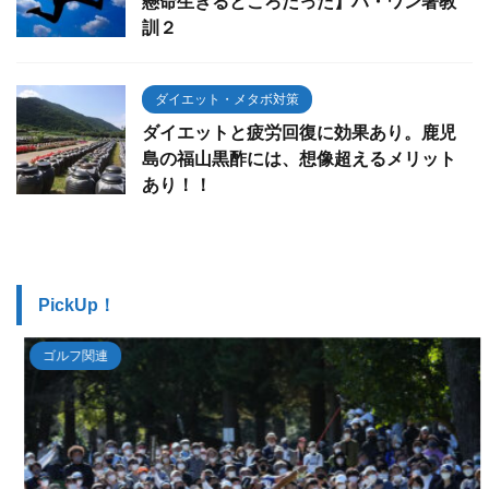
懸命生きるところだった】ハ・ワン著教
訓２
ダイエット・メタボ対策
ダイエットと疲労回復に効果あり。鹿児
島の福山黒酢には、想像超えるメリット
あり！！
PickUp！
ゴルフ関連