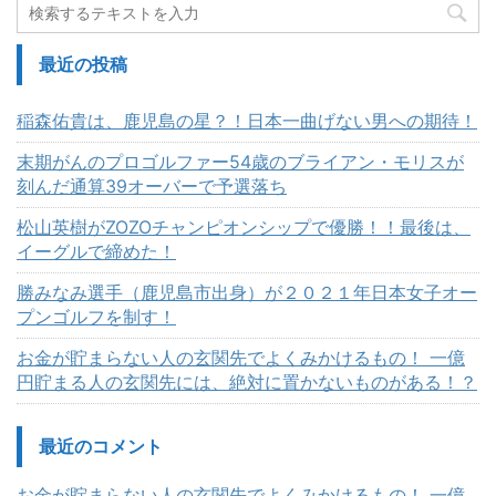
最近の投稿
稲森佑貴は、鹿児島の星？！日本一曲げない男への期待！
末期がんのプロゴルファー54歳のブライアン・モリスが
刻んだ通算39オーバーで予選落ち
松山英樹がZOZOチャンピオンシップで優勝！！最後は、
イーグルで締めた！
勝みなみ選手（鹿児島市出身）が２０２１年日本女子オー
プンゴルフを制す！
お金が貯まらない人の玄関先でよくみかけるもの！ 一億
円貯まる人の玄関先には、絶対に置かないものがある！？
最近のコメント
お金が貯まらない人の玄関先でよくみかけるもの！ 一億