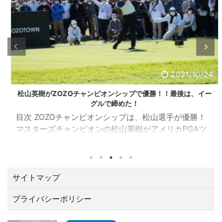
2021/10/24
松山英樹がZOZOチャンピオンシップで優勝！！最後は、イー
グルで締めた！
目次 ZOZOチャンピオンシップは、松山選手が優勝！
マスターズチャンピオンの松山英樹がアメリカPGAツ
アーの一環として千葉県習志野市の習志野ＣＣで開催
されたZOZOチャンピオンシップ（10／21～24）でト
ータル１５アンダーで優勝しました。 優勝賞金は、な
んと２億３００万円。日本ツアーと較べてひとケタ違
サイトマップ
います。 最後の１８番ロングホールでは、２オンでワ
プライバシーポリシー
ンパットのイーグルで締める圧巻の終わり方でガッツ
ポーズ。 いやあカッコよすぎて「やったー！！」と思