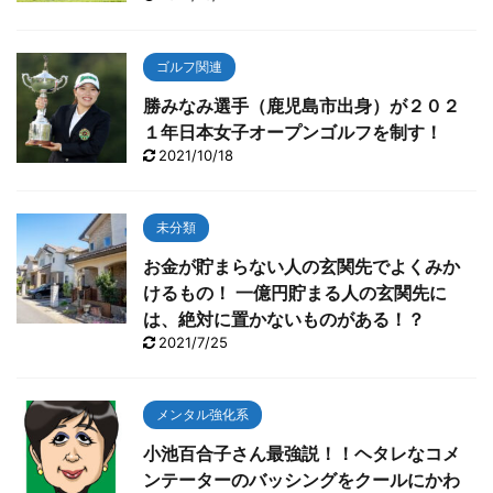
ゴルフ関連
勝みなみ選手（鹿児島市出身）が２０２
１年日本女子オープンゴルフを制す！
2021/10/18
未分類
お金が貯まらない人の玄関先でよくみか
けるもの！ 一億円貯まる人の玄関先に
は、絶対に置かないものがある！？
2021/7/25
メンタル強化系
小池百合子さん最強説！！ヘタレなコメ
ンテーターのバッシングをクールにかわ