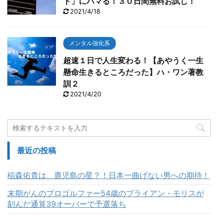
ト」にハマる！３０日間無料お試し！
2021/4/18
メンタル強化系
超速１日で人生変わる！【あやうく一生
懸命生きるところだった】ハ・ワン著教
訓２
2021/4/20
最近の投稿
稲森佑貴は、鹿児島の星？！日本一曲げない男への期待！
末期がんのプロゴルファー54歳のブライアン・モリスが
刻んだ通算39オーバーで予選落ち