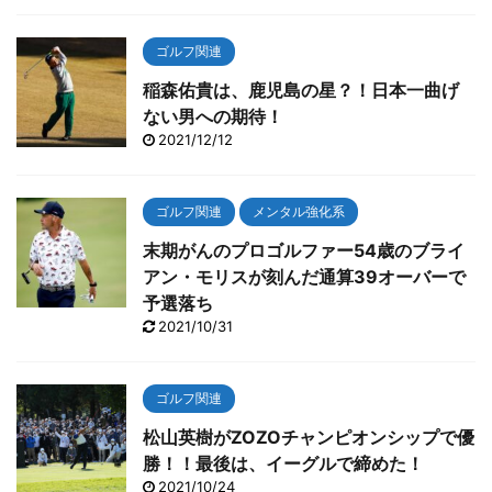
ゴルフ関連
稲森佑貴は、鹿児島の星？！日本一曲げ
ない男への期待！
2021/12/12
ゴルフ関連
メンタル強化系
末期がんのプロゴルファー54歳のブライ
アン・モリスが刻んだ通算39オーバーで
予選落ち
2021/10/31
ゴルフ関連
松山英樹がZOZOチャンピオンシップで優
勝！！最後は、イーグルで締めた！
2021/10/24