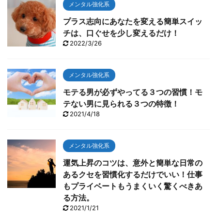
わずTVに向って叫んでしまいました。 今回は、肝心な
メンタル強化系
とこ ...
プラス志向にあなたを変える簡単スイッ
チは、口ぐせを少し変えるだけ！
2022/3/26
メンタル強化系
モテる男が必ずやってる３つの習慣！モ
テない男に見られる３つの特徴！
2021/4/18
メンタル強化系
運気上昇のコツは、意外と簡単な日常の
あるクセを習慣化するだけでいい！仕事
もプライベートもうまくいく驚くべきあ
る方法。
2021/1/21