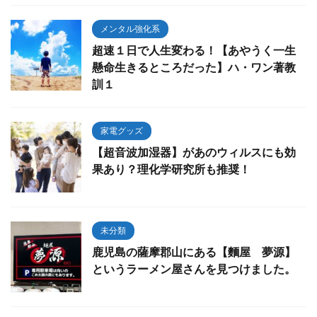
メンタル強化系
超速１日で人生変わる！【あやうく一生
懸命生きるところだった】ハ・ワン著教
訓１
家電グッズ
【超音波加湿器】があのウィルスにも効
果あり？理化学研究所も推奨！
未分類
鹿児島の薩摩郡山にある【麵屋 夢源】
というラーメン屋さんを見つけました。