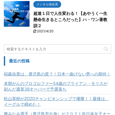
メンタル強化系
超速１日で人生変わる！【あやうく一生
懸命生きるところだった】ハ・ワン著教
訓２
2021/4/20
最近の投稿
稲森佑貴は、鹿児島の星？！日本一曲げない男への期待！
末期がんのプロゴルファー54歳のブライアン・モリスが
刻んだ通算39オーバーで予選落ち
松山英樹がZOZOチャンピオンシップで優勝！！最後は、
イーグルで締めた！
勝みなみ選手（鹿児島市出身）が２０２１年日本女子オー