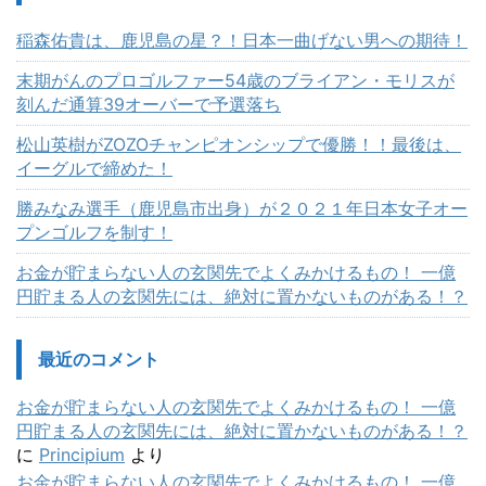
稲森佑貴は、鹿児島の星？！日本一曲げない男への期待！
末期がんのプロゴルファー54歳のブライアン・モリスが
刻んだ通算39オーバーで予選落ち
松山英樹がZOZOチャンピオンシップで優勝！！最後は、
イーグルで締めた！
勝みなみ選手（鹿児島市出身）が２０２１年日本女子オー
プンゴルフを制す！
お金が貯まらない人の玄関先でよくみかけるもの！ 一億
円貯まる人の玄関先には、絶対に置かないものがある！？
最近のコメント
お金が貯まらない人の玄関先でよくみかけるもの！ 一億
円貯まる人の玄関先には、絶対に置かないものがある！？
に
Principium
より
お金が貯まらない人の玄関先でよくみかけるもの！ 一億