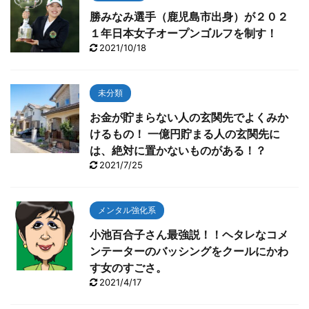
勝みなみ選手（鹿児島市出身）が２０２
１年日本女子オープンゴルフを制す！
2021/10/18
未分類
お金が貯まらない人の玄関先でよくみか
けるもの！ 一億円貯まる人の玄関先に
は、絶対に置かないものがある！？
2021/7/25
メンタル強化系
小池百合子さん最強説！！ヘタレなコメ
ンテーターのバッシングをクールにかわ
す女のすごさ。
2021/4/17