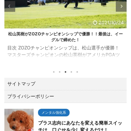
2021/10/24
松山英樹がZOZOチャンピオンシップで優勝！！最後は、イー
グルで締めた！
目次 ZOZOチャンピオンシップは、松山選手が優勝！
マスターズチャンピオンの松山英樹がアメリカPGAツ
アーの一環として千葉県習志野市の習志野ＣＣで開催
されたZOZOチャンピオンシップ（10／21～24）でト
ータル１５アンダーで優勝しました。 優勝賞金は、な
んと２億３００万円。日本ツアーと較べてひとケタ違
サイトマップ
います。 最後の１８番ロングホールでは、２オンでワ
プライバシーポリシー
ンパットのイーグルで締める圧巻の終わり方でガッツ
ポーズ。 いやあカッコよすぎて「やったー！！」と思
わずTVに向って叫んでしまいました。 今回は、肝心な
メンタル強化系
とこ ...
プラス志向にあなたを変える簡単スイッ
チは、口ぐせを少し変えるだけ！