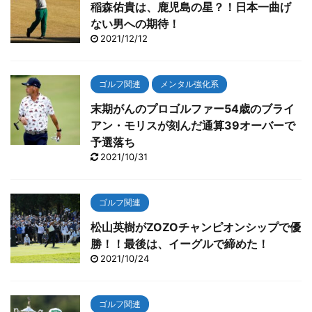
稲森佑貴は、鹿児島の星？！日本一曲げ
ない男への期待！
2021/12/12
ゴルフ関連
メンタル強化系
末期がんのプロゴルファー54歳のブライ
アン・モリスが刻んだ通算39オーバーで
予選落ち
2021/10/31
ゴルフ関連
松山英樹がZOZOチャンピオンシップで優
勝！！最後は、イーグルで締めた！
2021/10/24
ゴルフ関連