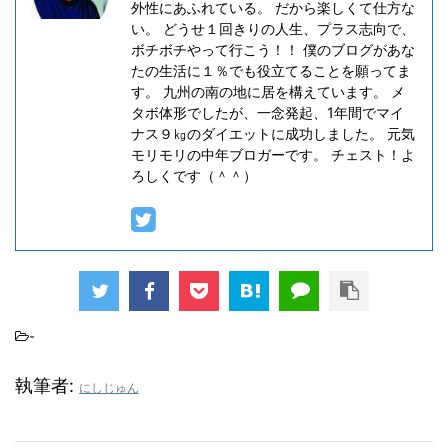
外性にあふれている。 だから楽しくて仕方な
い。 どうせ１回きりの人生、プラス志向で、
ボチボチやって行こう！！ 僕のブログがあな
たの生活に１％でも役立てることを願ってま
す。 九州の南の地に居を構えています。 メ
タボ体形でしたが、一念発起、1年間でマイ
ナス９㎏のダイエットに成功しました。 元気
モリモリの中年ブロガーです。 チェスト！よ
ろしくです（＾＾）
-
執筆者:
にしじゅん