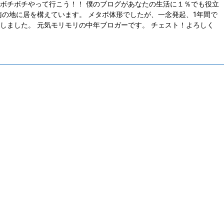
ボチボチやって行こう！！ 僕のブログがあなたの生活に１％でも役立
南の地に居を構えています。 メタボ体形でしたが、一念発起、1年間で
しました。 元気モリモリの中年ブロガーです。 チェスト！よろしく
2021/7/25
2021/12/12
くみかける
稲森佑貴は、鹿児島の星？！日本一曲げない
末
には、絶対
男への期待！
ン
？
フォトギャラリーGDO(golfdigest.co.jp)引用
今回は、ゴルフの話題。 日本一曲げない男とい
ゅんです。
今回
えば稲森佑貴選手です。 ２０１５年から５年連
い人の玄関
れた
続フェアウエイキープ率１位の偉業を続けてい
る人の玄関
そし
ます。 １８年と２０年の日本オープンを制した
？」 これ
れる
実績もあり大試合に強い男の印象があります。
して掲載された
10
２０２１年を締めくくる男子ツアーの最終戦
ＦＰ）の藤
いま
「ゴルフ日本シリーズ」（東京よみうりカンツ
計診断した
ルフ
リークラブ）での最終結果は？ 目次 稲森佑貴
ら導きだし
選手
選手は、最終戦８位に終わりました もし２０２
。 その藤
で出
１年１２月の最終戦ゴルフ日本シリーズで優勝
暮らす新興
９，
すれば逆転の賞金 ...
々を眺めた
選落