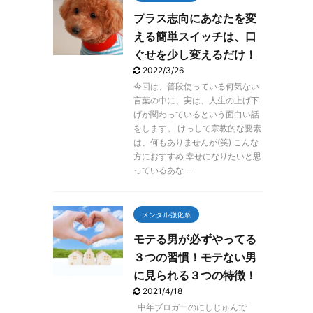
「なんだコイ ...
プラス志向にあなたを変
える簡単スイッチは、口
ぐせを少し変えるだけ！
2022/3/26
今回は、普段使っている何気ない
言葉の中に、実は、人生の上げ下
げが関わっているという面白い話
をします。 けっして宗教的な要素
は、何もありませんが(笑) こんな
方におすすめ 幸せになりたいと思
っているあな ...
メンタル強化系
モテる男が必ずやってる
３つの習慣！モテない男
に見られる３つの特徴！
2021/4/18
中年ブロガーのにしじゅんで