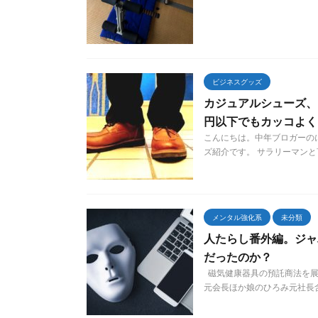
ビジネスグッズ
カジュアルシューズ、
円以下でもカッコよく
こんにちは。中年ブロガーの
ズ紹介です。 サラリーマンと
メンタル強化系
未分類
人たらし番外編。ジャ
だったのか？
磁気健康器具の預託商法を展
元会長ほか娘のひろみ元社長含