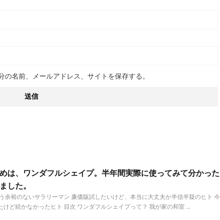
分の名前、メールアドレス、サイトを保存する。
めは、ワンダフルシェイプ。半年間実際に使ってみて分かった
ました。
う余裕のないサラリーマン 廉価版試したいけど、本当に大丈夫か半信半疑のヒト 今
けど続かなかったヒト 目次 ワンダフルシェイプって？ 我が家の和室 ...