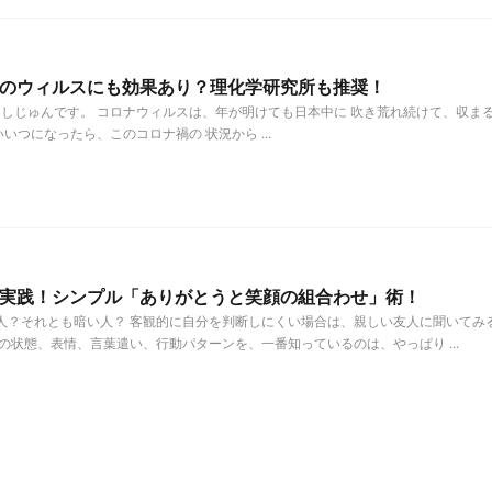
のウィルスにも効果あり？理化学研究所も推奨！
しじゅんです。 コロナウィルスは、年が明けても日本中に 吹き荒れ続けて、収ま
いつになったら、このコロナ禍の 状況から ...
実践！シンプル「ありがとうと笑顔の組合わせ」術！
人？それとも暗い人？ 客観的に自分を判断しにくい場合は、親しい友人に聞いてみ
の状態、表情、言葉遣い、行動パターンを、一番知っているのは、やっぱり ...