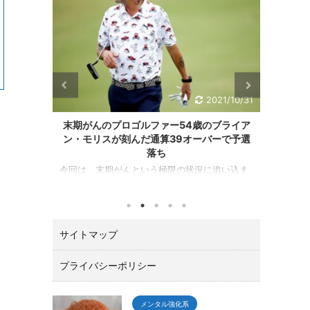
2021/10/31
期がんのプロゴルファー54歳のブライア
松山英樹がZOZOチャ
・モリスが刻んだ通算39オーバーで予選
勝！！最後は、イー
落ち
目次 ZOZOチャンピオン
優勝！ マスターズチャン
は、末期がんという極限の状況に追い込ま
メリカPGAツアーの一環と
状況の中でもプラス志向で行動すること、
の習志野ＣＣで開催されたZ
て、あきらめないことの大切さを教えてく
シップ（10／21～24）で
、そんなエピソードです。 GDOニュース
で優勝しました。 優勝賞
/30(土) 版に心に響くニュースが掲載されて
サイトマップ
０万円。日本ツアーと較べ
したのでその内容を紹介いたします。 ゴ
す。 最後の１８番ロング
最高峰のアメリカPGAツアー（バミューダ
ワンパットのイーグルで締
権２日目１０／２９）でスポンサー推薦枠
プライバシーポリシー
でガッツポーズ。 いやあ
場した54歳のブライアン・モリスが初日８
たー！！」と思わずTVに
２日目９２のスコアでダントツ最下位で予
した。 今回は、肝心なとこ .
ちしました。 まあスコアを見れば当然の結
メンタル強化系