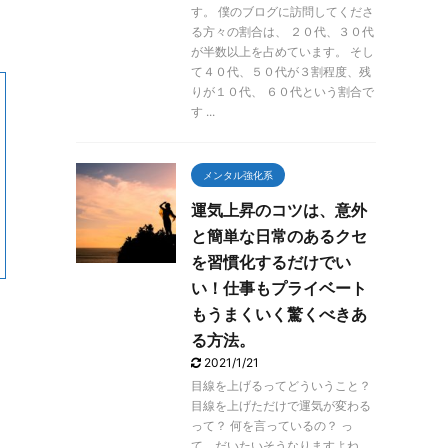
す。 僕のブログに訪問してくださ
る方々の割合は、 ２０代、３０代
が半数以上を占めています。 そし
て４０代、５０代が３割程度、残
りが１０代、 ６０代という割合で
す ...
メンタル強化系
運気上昇のコツは、意外
と簡単な日常のあるクセ
を習慣化するだけでい
い！仕事もプライベート
もうまくいく驚くべきあ
る方法。
2021/1/21
目線を上げるってどういうこと？
目線を上げただけで運気が変わる
って？ 何を言っているの？ っ
て、だいたいそうなりますよね。