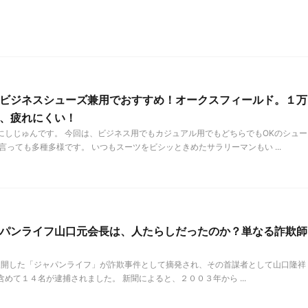
ビジネスシューズ兼用でおすすめ！オークスフィールド。１万
、疲れにくい！
にしじゅんです。 今回は、ビジネス用でもカジュアル用でもどちらでもOKのシュー
言っても多種多様です。 いつもスーツをビシッときめたサラリーマンもい ...
パンライフ山口元会長は、人たらしだったのか？単なる詐欺師
開した「ジャパンライフ」が詐欺事件として摘発され、その首謀者として山口隆祥
めて１４名が逮捕されました。 新聞によると、２００３年から ...