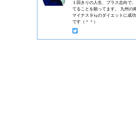
１回きりの人生、プラス志向で、
てることを願ってます。 九州の
マイナス９㎏のダイエットに成功
です（＾＾）
お金が貯まらない人の玄関先でよ
もの！ 一億円貯まる人の玄関先
に置かないものがある！
こんにちは、中年ブロガーのにしじ
今回のテーマは、「お金が貯まらな
先でよくみかけるもの！ 一億円貯ま
先には、絶対に置かないものがある！
は、PREJIDENT Onlineの記事と
ファイナンシャルプランナー（以下
川太さんの言葉です。 藤川さんが家
２万人以上の膨大なユーザデータか
た結論に大いなる共感をした次第です
川理論を前提に、僕自身が３０年間
（中興？）団地の３０００世帯の家