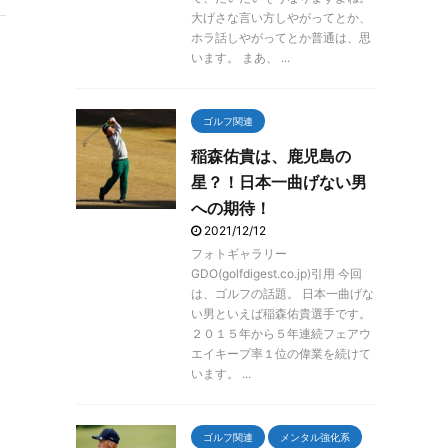
大げさな言い方しやがってとか、
ホラ話しやがってとか普通は、思
います。 まあ、 ...
ゴルフ関連
稲森佑貴は、鹿児島の
星？！日本一曲げない男
への期待！
2021/12/12
フォトギャラリー
GDO(golfdigest.co.jp)引用 今回
は、ゴルフの話題。 日本一曲げな
い男といえば稲森佑貴選手です。
２０１５年から５年連続フェアウ
エイキープ率１位の偉業を続けて
います。 ...
ゴルフ関連
メンタル強化系