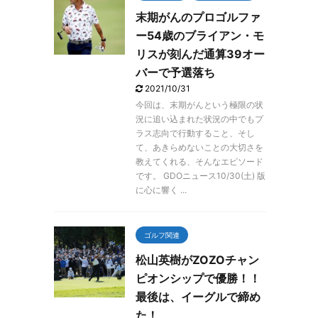
末期がんのプロゴルファ
ー54歳のブライアン・モ
リスが刻んだ通算39オー
バーで予選落ち
2021/10/31
今回は、末期がんという極限の状
況に追い込まれた状況の中でもプ
ラス志向で行動すること、そし
て、あきらめないことの大切さを
教えてくれる、そんなエピソード
です。 GDOニュース10/30(土) 版
に心に響く ...
ゴルフ関連
松山英樹がZOZOチャン
ピオンシップで優勝！！
最後は、イーグルで締め
た！