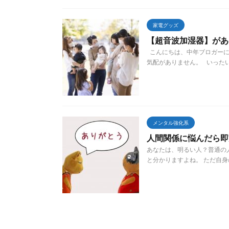
家電グッズ
【超音波加湿器】があ
こんにちは、中年ブロガーに
気配がありません。 いったい
メンタル強化系
人間関係に悩んだら即
あなたは、明るい人？普通の
と分かりますよね。 ただ自身