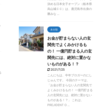
決める日本女子オープン（栃木県
烏山城ＣＣ）は、鹿児島市出身の
勝みな ...
る
未分類
お金が貯まらない人の玄
関先でよくみかけるも
の！ 一億円貯まる人の玄
関先には、絶対に置かな
いものがある！？
2021/7/25
る
こんにちは、中年ブロガーのにし
じゅんです。 今回のテーマは、
「お金が貯まらない人の玄関先で
よくみかけるもの！ 一億円貯まる
人の玄関先には、絶対に置かない
ものがある！？」 これは、
PREJIDENT O ...