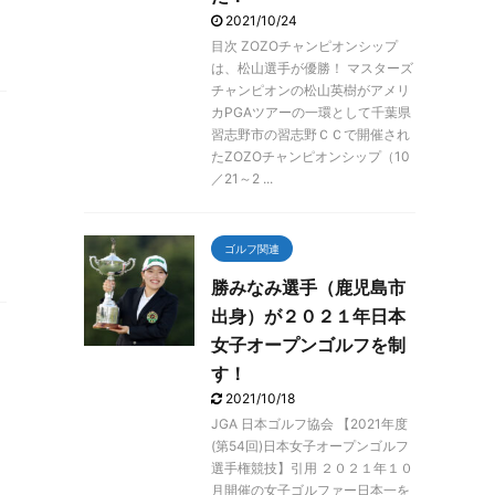
2021/10/24
目次 ZOZOチャンピオンシップ
は、松山選手が優勝！ マスターズ
チャンピオンの松山英樹がアメリ
カPGAツアーの一環として千葉県
習志野市の習志野ＣＣで開催され
たZOZOチャンピオンシップ（10
／21～2 ...
ゴルフ関連
勝みなみ選手（鹿児島市
出身）が２０２１年日本
女子オープンゴルフを制
す！
2021/10/18
JGA 日本ゴルフ協会 【2021年度
(第54回)日本女子オープンゴルフ
選手権競技】引用 ２０２１年１０
月開催の女子ゴルファー日本一を