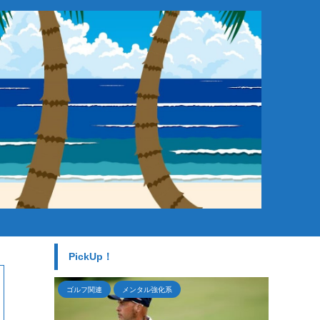
。
PickUp！
フ関連
メンタル強化系
ゴルフ関連