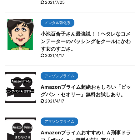
2021/7/25
メンタル強化系
小池百合子さん最強説！！ヘタレなコメ
ンテーターのバッシングをクールにかわ
す女のすごさ。
2021/4/17
アマゾンプライム
Amazonプライム超絶おもしろい「ビッ
グバン・セオリー」無料お試しあり。
2021/4/17
アマゾンプライム
AmazonプライムおすすめＬＡ刑事ドラ
マ「ボッシュ」無料お試し有り！