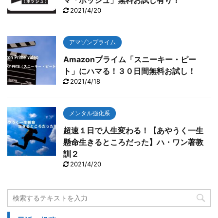
2021/4/20
アマゾンプライム
Amazonプライム「スニーキー・ピー
ト」にハマる！３０日間無料お試し！
2021/4/18
メンタル強化系
超速１日で人生変わる！【あやうく一生
懸命生きるところだった】ハ・ワン著教
訓２
2021/4/20