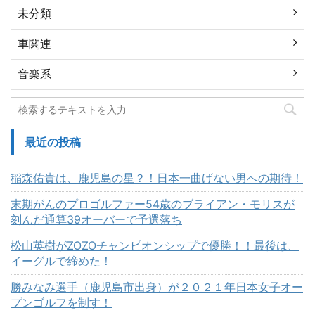
未分類
車関連
音楽系
最近の投稿
稲森佑貴は、鹿児島の星？！日本一曲げない男への期待！
末期がんのプロゴルファー54歳のブライアン・モリスが
刻んだ通算39オーバーで予選落ち
松山英樹がZOZOチャンピオンシップで優勝！！最後は、
イーグルで締めた！
勝みなみ選手（鹿児島市出身）が２０２１年日本女子オー
プンゴルフを制す！