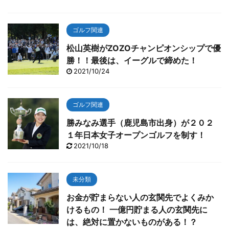
ゴルフ関連
松山英樹がZOZOチャンピオンシップで優
勝！！最後は、イーグルで締めた！
2021/10/24
ゴルフ関連
勝みなみ選手（鹿児島市出身）が２０２
１年日本女子オープンゴルフを制す！
2021/10/18
未分類
お金が貯まらない人の玄関先でよくみか
けるもの！ 一億円貯まる人の玄関先に
は、絶対に置かないものがある！？