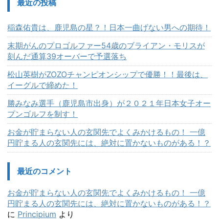
最近の投稿
稲森佑貴は、鹿児島の星？！日本一曲げない男への期待！
末期がんのプロゴルファー54歳のブライアン・モリスが
刻んだ通算39オーバーで予選落ち
松山英樹がZOZOチャンピオンシップで優勝！！最後は、
イーグルで締めた！
勝みなみ選手（鹿児島市出身）が２０２１年日本女子オー
プンゴルフを制す！
お金が貯まらない人の玄関先でよくみかけるもの！ 一億
円貯まる人の玄関先には、絶対に置かないものがある！？
最近のコメント
お金が貯まらない人の玄関先でよくみかけるもの！ 一億
円貯まる人の玄関先には、絶対に置かないものがある！？
に
Principium
より