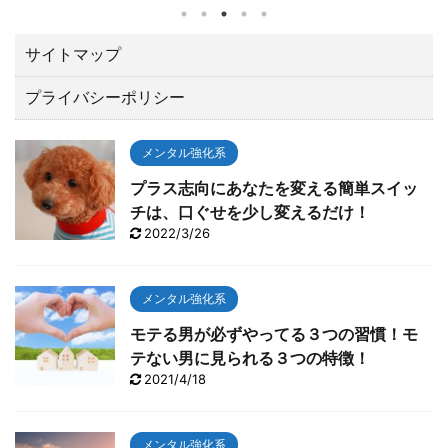
されたZOZOチャンピオンシップ（10／21～24）でト
ータル１５アンダーで優勝しました。 優勝賞金は、な
んと２億３００万円。日本ツアーと較べてひとケタ違
サイトマップ
います。 最後の１８番ロングホールでは、２オンでワ
プライバシーポリシー
ンパットのイーグルで締める圧巻の終わり方でガッツ
ポーズ。 いやあカッコよすぎて「やったー！！」と思
わずTVに向って叫んでしまいました。 今回は、肝心な
メンタル強化系
とこ ...
プラス志向にあなたを変える簡単スイッ
チは、口ぐせを少し変えるだけ！
2022/3/26
メンタル強化系
モテる男が必ずやってる３つの習慣！モ
テない男に見られる３つの特徴！
2021/4/18
メンタル強化系