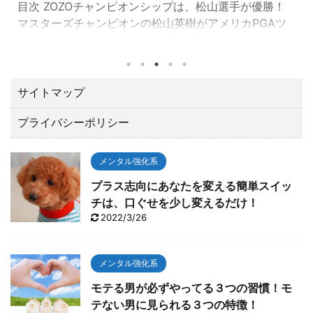
目次 ZOZOチャンピオンシップは、松山選手が優勝！
マスターズチャンピオンの松山英樹がアメリカPGAツ
アーの一環として千葉県習志野市の習志野ＣＣで開催
されたZOZOチャンピオンシップ（10／21～24）でト
ータル１５アンダーで優勝しました。 優勝賞金は、な
んと２億３００万円。日本ツアーと較べてひとケタ違
サイトマップ
います。 最後の１８番ロングホールでは、２オンでワ
プライバシーポリシー
ンパットのイーグルで締める圧巻の終わり方でガッツ
ポーズ。 いやあカッコよすぎて「やったー！！」と思
わずTVに向って叫んでしまいました。 今回は、肝心な
メンタル強化系
とこ ...
プラス志向にあなたを変える簡単スイッ
チは、口ぐせを少し変えるだけ！
2022/3/26
メンタル強化系
モテる男が必ずやってる３つの習慣！モ
テない男に見られる３つの特徴！