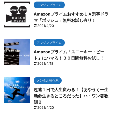
アマゾンプライム
AmazonプライムおすすめＬＡ刑事ドラ
マ「ボッシュ」無料お試し有り！
2021/4/20
アマゾンプライム
Amazonプライム「スニーキー・ピー
ト」にハマる！３０日間無料お試し！
2021/4/18
メンタル強化系
超速１日で人生変わる！【あやうく一生
懸命生きるところだった】ハ・ワン著教
訓２
2021/4/20