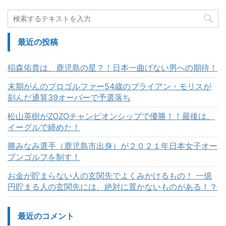
最近の投稿
稲森佑貴は、鹿児島の星？！日本一曲げない男への期待！
末期がんのプロゴルファー54歳のブライアン・モリスが
刻んだ通算39オーバーで予選落ち
松山英樹がZOZOチャンピオンシップで優勝！！最後は、
イーグルで締めた！
勝みなみ選手（鹿児島市出身）が２０２１年日本女子オー
プンゴルフを制す！
お金が貯まらない人の玄関先でよくみかけるもの！ 一億
円貯まる人の玄関先には、絶対に置かないものがある！？
最近のコメント