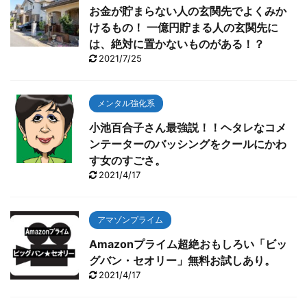
お金が貯まらない人の玄関先でよくみか
けるもの！ 一億円貯まる人の玄関先に
は、絶対に置かないものがある！？
2021/7/25
メンタル強化系
小池百合子さん最強説！！ヘタレなコメ
ンテーターのバッシングをクールにかわ
す女のすごさ。
2021/4/17
アマゾンプライム
Amazonプライム超絶おもしろい「ビッ
グバン・セオリー」無料お試しあり。
2021/4/17