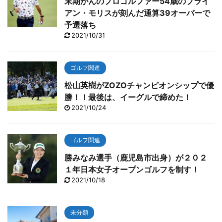
末期がんのプロゴルファー54歳のブライ
アン・モリスが刻んだ通算39オーバーで
予選落ち
2021/10/31
ゴルフ関連
松山英樹がZOZOチャンピオンシップで優
勝！！最後は、イーグルで締めた！
2021/10/24
ゴルフ関連
勝みなみ選手（鹿児島市出身）が２０２
１年日本女子オープンゴルフを制す！
2021/10/18
未分類