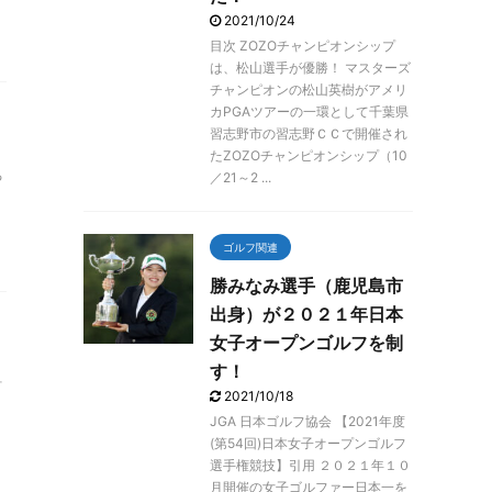
2021/10/24
目次 ZOZOチャンピオンシップ
は、松山選手が優勝！ マスターズ
チャンピオンの松山英樹がアメリ
カPGAツアーの一環として千葉県
習志野市の習志野ＣＣで開催され
たZOZOチャンピオンシップ（10
る
／21～2 ...
ゴルフ関連
勝みなみ選手（鹿児島市
出身）が２０２１年日本
女子オープンゴルフを制
す！
占
2021/10/18
JGA 日本ゴルフ協会 【2021年度
(第54回)日本女子オープンゴルフ
選手権競技】引用 ２０２１年１０
月開催の女子ゴルファー日本一を