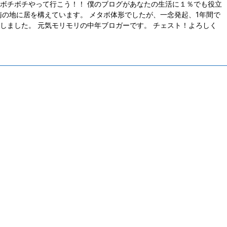
ボチボチやって行こう！！ 僕のブログがあなたの生活に１％でも役立
南の地に居を構えています。 メタボ体形でしたが、一念発起、1年間で
しました。 元気モリモリの中年ブロガーです。 チェスト！よろしく
2021/12/12
森佑貴は、鹿児島の星？！日本一曲げない
末期がんのプロゴルファ
男への期待！
ン・モリスが刻んだ通算
落ち
トギャラリーGDO(golfdigest.co.jp)引用
回は、ゴルフの話題。 日本一曲げない男とい
今回は、末期がんという極
ば稲森佑貴選手です。 ２０１５年から５年連
れた状況の中でもプラス志
フェアウエイキープ率１位の偉業を続けてい
そして、あきらめないこと
す。 １８年と２０年の日本オープンを制した
れる、そんなエピソードで
績もあり大試合に強い男の印象があります。
10/30(土) 版に心に響
０２１年を締めくくる男子ツアーの最終戦
いましたのでその内容を紹
ゴルフ日本シリーズ」（東京よみうりカンツ
ルフ最高峰のアメリカPG
クラブ）での最終結果は？ 目次 稲森佑貴
選手権２日目１０／２９）
手は、最終戦８位に終わりました もし２０２
で出場した54歳のブライ
年１２月の最終戦ゴルフ日本シリーズで優勝
９，２日目９２のスコアで
ば逆転の賞金 ...
選落ちしました。 まあス