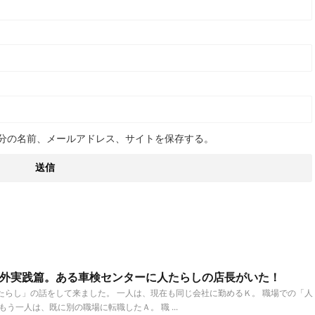
分の名前、メールアドレス、サイトを保存する。
外実践篇。ある車検センターに人たらしの店長がいた！
らし」の話をして来ました。 一人は、現在も同じ会社に勤めるＫ。 職場での「人
う一人は、既に別の職場に転職したＡ。 職 ...