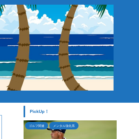
。
PickUp！
ゴルフ関連