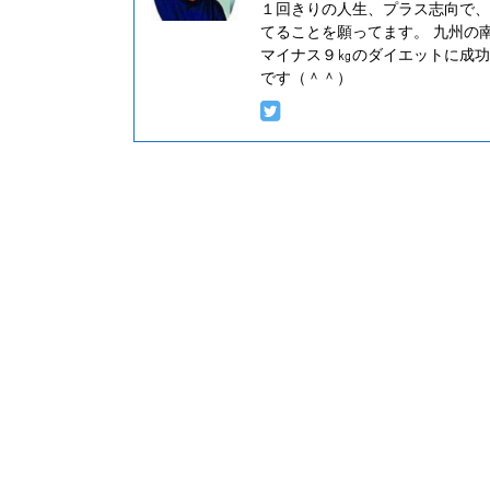
１回きりの人生、プラス志向で、
てることを願ってます。 九州の
マイナス９㎏のダイエットに成功
です（＾＾）
2021/7/25
お金が貯まらない人の玄関先でよくみかける
稲
もの！ 一億円貯まる人の玄関先には、絶対
に置かないものがある！？
フォ
今
こんにちは、中年ブロガーのにしじゅんです。
え
今回のテーマは、「お金が貯まらない人の玄関
続
先でよくみかけるもの！ 一億円貯まる人の玄関
ま
先には、絶対に置かないものがある！？」 これ
実
は、PREJIDENT Onlineの記事として掲載された
２
ファイナンシャルプランナー（以下ＦＰ）の藤
「
川太さんの言葉です。 藤川さんが家計診断した
リー
２万人以上の膨大なユーザデータから導きだし
選
た結論に大いなる共感をした次第です。 その藤
１
川理論を前提に、僕自身が３０年間暮らす新興
すれ
（中興？）団地の３０００世帯の家々を眺めた