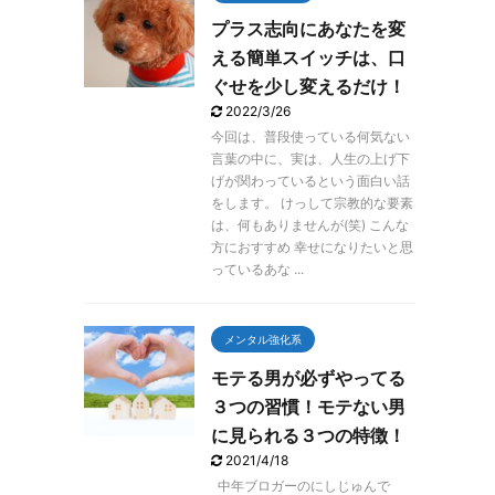
プラス志向にあなたを変
える簡単スイッチは、口
ぐせを少し変えるだけ！
2022/3/26
今回は、普段使っている何気ない
言葉の中に、実は、人生の上げ下
げが関わっているという面白い話
をします。 けっして宗教的な要素
は、何もありませんが(笑) こんな
方におすすめ 幸せになりたいと思
っているあな ...
メンタル強化系
モテる男が必ずやってる
３つの習慣！モテない男
に見られる３つの特徴！
2021/4/18
中年ブロガーのにしじゅんで