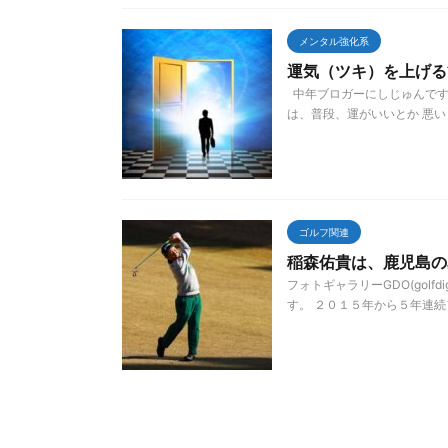
メンタル強化系
運気（ツキ）を上げる
中年ブロガーにしじゅんです
は、普段、運がいいとか 悪いと
ゴルフ関連
稲森佑貴は、鹿児島の
フォトギャラリーGDO(golf
す。 ２０１５年から５年連続