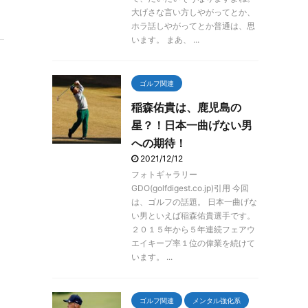
大げさな言い方しやがってとか、
ホラ話しやがってとか普通は、思
います。 まあ、 ...
ゴルフ関連
稲森佑貴は、鹿児島の
星？！日本一曲げない男
への期待！
2021/12/12
フォトギャラリー
GDO(golfdigest.co.jp)引用 今回
は、ゴルフの話題。 日本一曲げな
い男といえば稲森佑貴選手です。
２０１５年から５年連続フェアウ
エイキープ率１位の偉業を続けて
います。 ...
ゴルフ関連
メンタル強化系