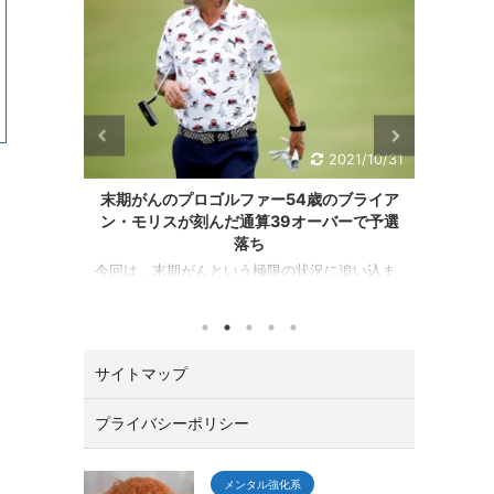
2021/10/31
2021/10/24
ー54歳のブライア
松山英樹がZOZOチャンピオンシップで優
39オーバーで予選
勝！！最後は、イーグルで締めた！
目次 ZOZOチャンピオンシップは、松山選手が
優勝！ マスターズチャンピオンの松山英樹がア
限の状況に追い込ま
メリカPGAツアーの一環として千葉県習志野市
向で行動すること、
の習志野ＣＣで開催されたZOZOチャンピオン
の大切さを教えてく
シップ（10／21～24）でトータル１５アンダー
す。 GDOニュース
で優勝しました。 優勝賞金は、なんと２億３０
くニュースが掲載されて
サイトマップ
０万円。日本ツアーと較べてひとケタ違いま
介いたします。 ゴ
す。 最後の１８番ロングホールでは、２オンで
Aツアー（バミューダ
ワンパットのイーグルで締める圧巻の終わり方
でスポンサー推薦枠
プライバシーポリシー
でガッツポーズ。 いやあカッコよすぎて「やっ
アン・モリスが初日８
たー！！」と思わずTVに向って叫んでしまいま
ダントツ最下位で予
した。 今回は、肝心なとこ ...
コアを見れば当然の結
メンタル強化系