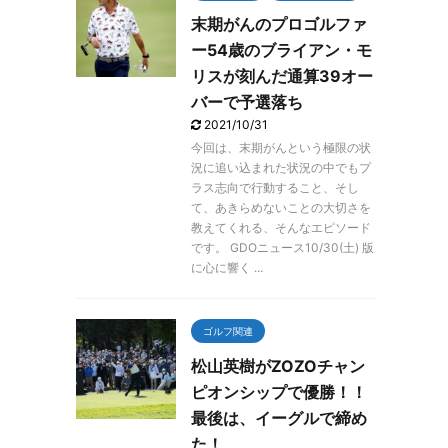
末期がんのプロゴルファ
ー54歳のブライアン・モ
リスが刻んだ通算39オー
バーで予選落ち
2021/10/31
今回は、末期がんという極限の状
況に追い込まれた状況の中でもプ
ラス志向で行動すること、そし
て、あきらめないことの大切さを
教えてくれる、そんなエピソード
です。 GDOニュース10/30(土) 版
に心に響く ...
ゴルフ関連
松山英樹がZOZOチャン
ピオンシップで優勝！！
最後は、イーグルで締め
た！