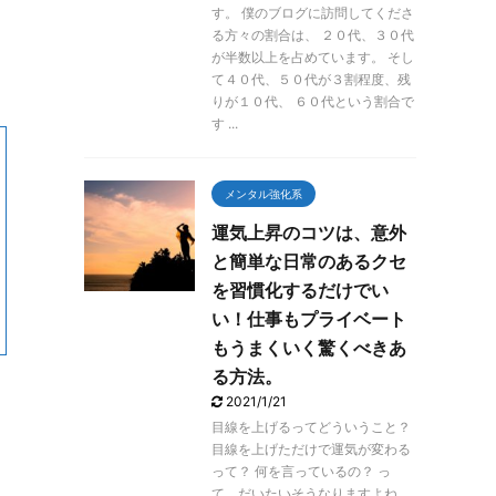
す。 僕のブログに訪問してくださ
る方々の割合は、 ２０代、３０代
が半数以上を占めています。 そし
て４０代、５０代が３割程度、残
りが１０代、 ６０代という割合で
す ...
メンタル強化系
運気上昇のコツは、意外
と簡単な日常のあるクセ
を習慣化するだけでい
い！仕事もプライベート
もうまくいく驚くべきあ
る方法。
2021/1/21
目線を上げるってどういうこと？
目線を上げただけで運気が変わる
って？ 何を言っているの？ っ
て、だいたいそうなりますよね。