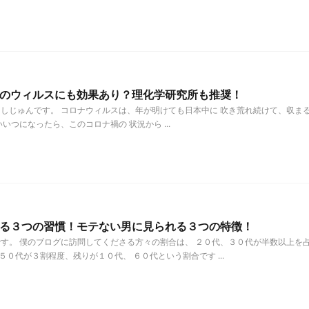
のウィルスにも効果あり？理化学研究所も推奨！
しじゅんです。 コロナウィルスは、年が明けても日本中に 吹き荒れ続けて、収ま
いつになったら、このコロナ禍の 状況から ...
る３つの習慣！モテない男に見られる３つの特徴！
す。 僕のブログに訪問してくださる方々の割合は、 ２０代、３０代が半数以上を
５０代が３割程度、残りが１０代、 ６０代という割合です ...