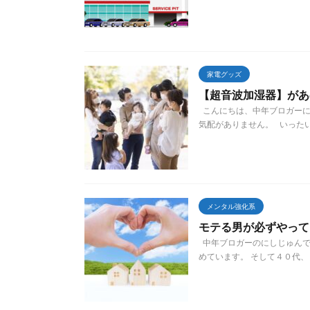
家電グッズ
【超音波加湿器】があ
こんにちは、中年ブロガーに
気配がありません。 いったい
メンタル強化系
モテる男が必ずやって
中年ブロガーのにしじゅんで
めています。 そして４０代、