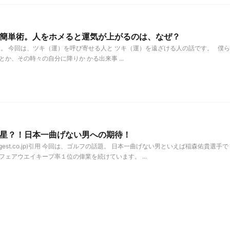
簡単術。人をホメると運気が上がるのは、なぜ？
。 今回は、ツキ（運）を呼び寄せる人と ツキ（運）を遠ざける人の話です。 僕ら
か、その時々の自分に降りか かる出来事 ...
星？！日本一曲げない男への期待！
digest.co.jp)引用 今回は、ゴルフの話題。 日本一曲げない男といえば稲森佑貴選手で
フェアウエイキープ率１位の偉業を続けています。 ...