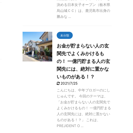
決める日本女子オープン（栃木県
烏山城ＣＣ）は、鹿児島市出身の
勝みな ...
未分類
お金が貯まらない人の玄
関先でよくみかけるも
の！ 一億円貯まる人の玄
関先には、絶対に置かな
いものがある！？
2021/7/25
こんにちは、中年ブロガーのにし
じゅんです。 今回のテーマは、
「お金が貯まらない人の玄関先で
よくみかけるもの！ 一億円貯まる
人の玄関先には、絶対に置かない
ものがある！？」 これは、
PREJIDENT O ...